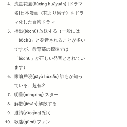
流星花園(liúxīng huāyuán) [ドラマ
名]日本漫画《花より男子》をドラ
マ化した台湾ドラマ
播出(bòchū) 放送する（一般には
「bōchū」と発音されることが多い
ですが、教育部の標準では
「bòchū」が正しい発音とされてい
ます）
家喻戶曉(jiāyù hùxiǎo) 誰もが知っ
ている、超有名
明星(míngxīng) スター
解散(jiěsàn) 解散する
邀請(yāoqǐng) 招く
歌迷(gēmí) ファン