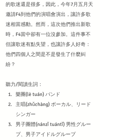
的歌迷還是很多，因此，今年7月五月天
邀請F4到他們的演唱會演出，讓許多歌
迷相當感動。然而，這次他們推出新歌
時，F4當中卻有一位沒參加。這件事不
但讓歌迷有點失望，也讓許多人好奇：
他們四個人之間是不是發生了什麼糾
紛？
聽力/閱讀生詞：
樂團(lè tuán) バンド
主唱(zhǔchàng) ボーカル、リード
シンガー
男子團體(nánzǐ tuántǐ) 男性グルー
プ、男子アイドルグループ