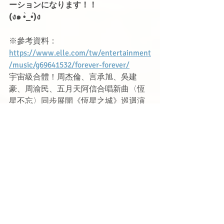
ーションになります！！
(ง๑ •̀_•́)ง
※參考資料：
https://www.elle.com/tw/entertainment
/music/g69641532/forever-forever/
宇宙級合體！周杰倫、言承旭、吳建
豪、周渝民、五月天阿信合唱新曲〈恆
星不忘〉同步展開《恆星之城》巡迴演
唱會
https://youtube.com/shorts/B1BkOpS2b
BQ?si=1CiX0HJE3qnLulzj
朱孝天直播認「F4真的不熟」！　坦言
「關係不怎麼樣」曝私下相處｜
https://www.youtube.com/watch?
v=nlOR2ZNdya8
【撩星聞】F3合體周董&阿信獨缺朱孝
天 韓雯雯心疼尪發聲「挺傷害他」
https://www.youtube.com/watch?