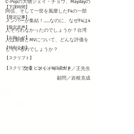
C-Popの大物ジェイ・チョウ、Maydayの
【下課時間】
阿信、そして一世を風靡したF4の一部
【限定記事】
メンバーが集結！.....なのに、なぜF4は4
【限定音声】
人そろわなかったのでしょうか？台湾
【お知らせ】
人は新曲とMVについて、どんな評価を
【特別企劃】
しているのでしょうか？
【スクリプト】
【スクリプト】ピンイン＆注音付き
文章．ポッドキャスト／王先生
顧問／岩根克成