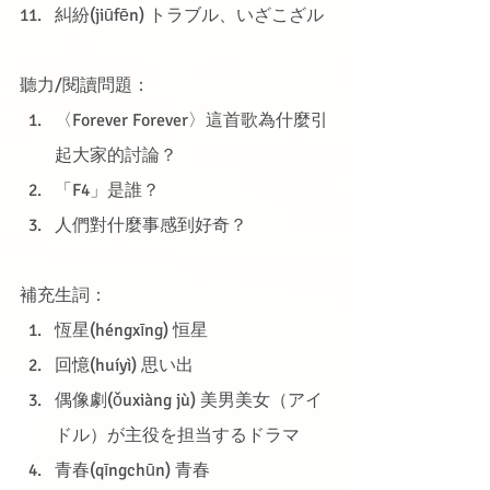
糾紛(jiūfēn) トラブル、いざこざル
聽力/閱讀問題：
〈Forever Forever〉這首歌為什麼引
起大家的討論？
「F4」是誰？
人們對什麼事感到好奇？
補充生詞：
恆星(héngxīng) 恒星
回憶(huíyì) 思い出
偶像劇(ǒuxiàng jù) 美男美女（アイ
ドル）が主役を担当するドラマ
青春(qīngchūn) 青春