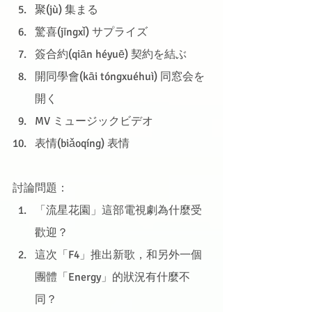
聚(jù) 集まる
驚喜(jīngxǐ) サプライズ
簽合約(qiān héyuē) 契約を結ぶ
開同學會(kāi tóngxuéhuì) 同窓会を
開く
MV ミュージックビデオ
表情(biǎoqíng) 表情
討論問題：
「流星花園」這部電視劇為什麼受
歡迎？
這次「F4」推出新歌，和另外一個
團體「Energy」的狀況有什麼不
同？