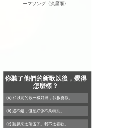
ーマソング〈流星雨〉
你聽了他們的新歌以後，覺得
怎麼樣？
(A) 和以前的歌一樣好聽，我很喜歡。
(B) 還不錯，但是好像不夠特別。
(C) 聽起來太落伍了。我不太喜歡。