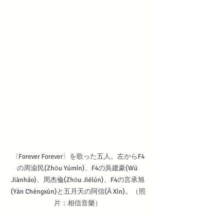
〈Forever Forever〉を歌った五人。左からF4
の周渝民(Zhōu Yúmín)、F4の吳建豪(Wú 
Jiànháo)、周杰倫(Zhōu Jiélún)、F4の言承旭
(Yán Chéngxùn)と五月天の阿信(Ā Xìn)。（照
片：相信音樂）