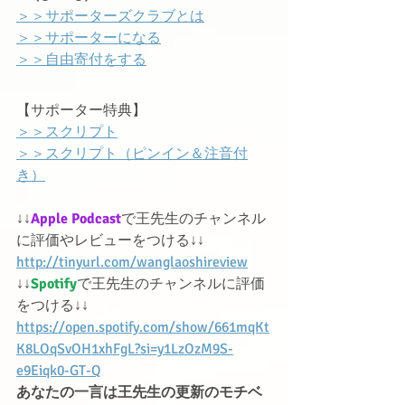
＞＞サポーターズクラブとは
＞＞サポーターになる
＞＞自由寄付をする
【サポーター特典】
＞＞スクリプト
＞＞スクリプト（ピンイン＆注音付
き）
↓↓
Apple Podcast
で王先生のチャンネル
に評価やレビューをつける↓↓
http://tinyurl.com/wanglaoshireview
↓↓
Spotify
で王先生のチャンネルに評価
をつける↓↓
https://open.spotify.com/show/661mqKt
K8LOqSvOH1xhFgL?si=y1LzOzM9S-
e9Eiqk0-GT-Q
あなたの一言は王先生の更新のモチベ