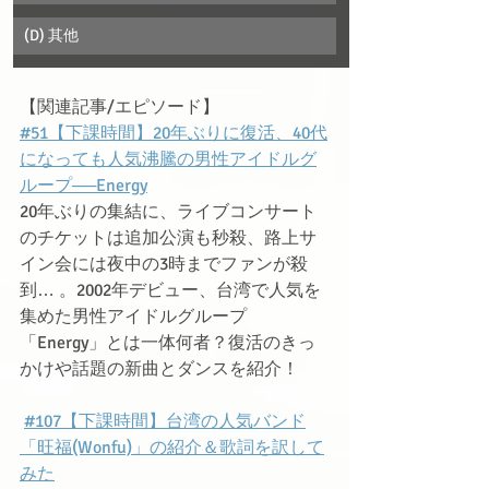
(D) 其他
【関連記事/エピソード】
#51【下課時間】20年ぶりに復活、40代
になっても人気沸騰の男性アイドルグ
ループ──Energy
20年ぶりの集結に、ライブコンサート
のチケットは追加公演も秒殺、路上サ
イン会には夜中の3時までファンが殺
到… 。2002年デビュー、台湾で人気を
集めた男性アイドルグループ
「Energy」とは一体何者？復活のきっ
かけや話題の新曲とダンスを紹介！
#107【下課時間】台湾の人気バンド
「旺福(Wonfu)」の紹介＆歌詞を訳して
みた