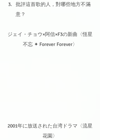
批評這首歌的人，對哪些地方不滿
意？
ジェイ・チョウ×阿信×F3の新曲〈恆星
不忘 ✦ Forever Forever〉
2001年に放送された台湾ドラマ〈流星
花園〉