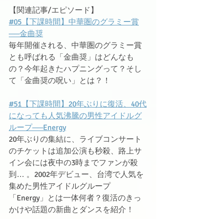
【関連記事/エピソード】
#05【下課時間】中華圏のグラミー賞
──金曲奨
毎年開催される、中華圏のグラミー賞
とも呼ばれる「金曲奨」はどんなも
の？今年起きたハプニングって？そし
て「金曲奨の呪い」とは？！
#51【下課時間】20年ぶりに復活、40代
になっても人気沸騰の男性アイドルグ
ループ──Energy
20年ぶりの集結に、ライブコンサート
のチケットは追加公演も秒殺、路上サ
イン会には夜中の3時までファンが殺
到… 。2002年デビュー、台湾で人気を
集めた男性アイドルグループ
「Energy」とは一体何者？復活のきっ
かけや話題の新曲とダンスを紹介！