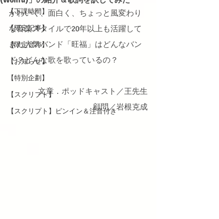
【下課時間】
かわいく、面白く、ちょっと風変わり
【限定記事】
な音楽スタイルで20年以上も活躍して
きた人気バンド「旺福」はどんなバン
【限定音声】
ド？どんな歌を歌っているの？
【お知らせ】
【特別企劃】
文章．ポッドキャスト／王先生
【スクリプト】
顧問／岩根克成
【スクリプト】ピンイン＆注音付き