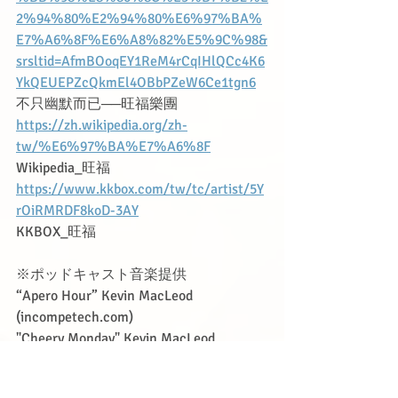
2%94%80%E2%94%80%E6%97%BA%
E7%A6%8F%E6%A8%82%E5%9C%98&
srsltid=AfmBOoqEY1ReM4rCqIHlQCc4K6
YkQEUEPZcQkmEl4OBbPZeW6Ce1tgn6
不只幽默而已──旺福樂團
https://zh.wikipedia.org/zh-
tw/%E6%97%BA%E7%A6%8F
Wikipedia_旺福
https://www.kkbox.com/tw/tc/artist/5Y
rOiRMRDF8koD-3AY
KKBOX_旺福
※ポッドキャスト音楽提供　
“Apero Hour” Kevin MacLeod 
(
incompetech.com
)
"Cheery Monday" Kevin MacLeod 
(
incompetech.com
)
Licensed under Creative Commons: By 