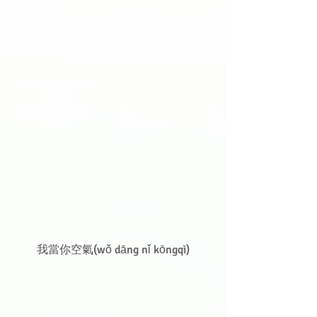
我當你空氣(wǒ dāng nǐ kōngqì)