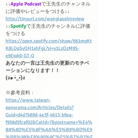
↓↓
Apple Podcast
で王先生のチャンネル
に評価やレビューをつける↓↓
http://tinyurl.com/wanglaoshireview
↓↓
Spotify
で王先生のチャンネルに評価
をつける
https://open.spotify.com/show/661mqKt
K8LOqSvOH1xhFgL?si=y1LzOzM9S-
e9Eiqk0-GT-Q
あなたの一言は王先生の更新のモチベ
ーションになります！！
(ง๑ •̀_•́)ง
※參考資料：
https://www.taiwan-
panorama.com/Articles/Details?
Guid=d4d7b89d-4e3f-4613-b9ea-
f958d5fcaf02&CatId=7&postname=%E4%
B8%8D%E5%8F%AA%E5%B9%BD%E9
%BB%98%E8%80%8C%E5%B7%B2%E