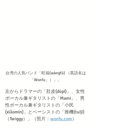
台湾の人気バンド「旺福(wàngfú) （英語名は
「Wonfu」）」。
左からドラマーの「肚皮(dùpí)」、女性
ボーカル兼ギタリストの「Mami」、男
性ボーカル兼ギタリストの「小民
(xiǎomín)」とベーシストの「推機(tuījī)
（Twiggy）」（照片：
wonfu.com
）