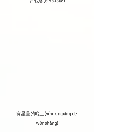
背包客(bēibāokè)
有星星的晚上(yǒu xīngxing de 
wǎnshàng)