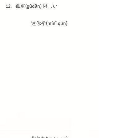
孤單(gūdān) 淋しい
迷你裙(mínǐ qún)