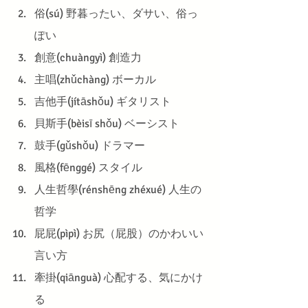
俗(sú) 野暮ったい、ダサい、俗っ
ぽい
創意(chuàngyì) 創造力
主唱(zhǔchàng) ボーカル
吉他手(jítāshǒu) ギタリスト
貝斯手(bèisī shǒu) ベーシスト
鼓手(gǔshǒu) ドラマー
風格(fēnggé) スタイル
人生哲學(rénshēng zhéxué) 人生の
哲学
屁屁(pìpì) お尻（屁股）のかわいい
言い方
牽掛(qiānguà) 心配する、気にかけ
る