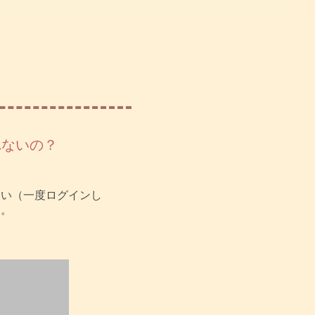
れないの？
さい（一度ログインし
）。