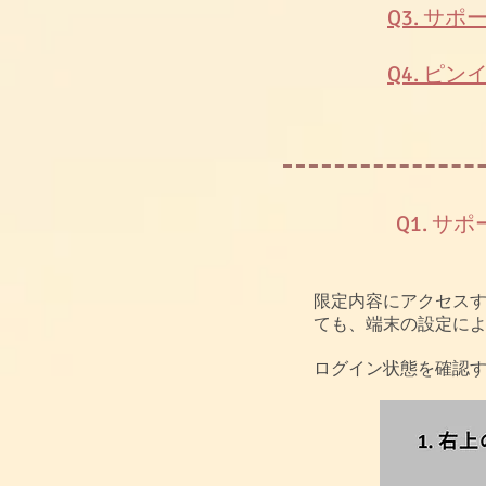
Q3. ​
Q4. ​
Q1. 
限定内容にアクセス
ても、端末の設定に
​ログイン状態を確認