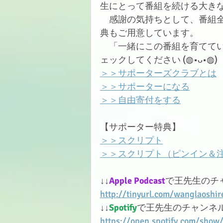
生にとって番組を続ける大き
　感謝の気持ちとして、番組
典もご用意しています。
　「一緒にこの番組を育ててい
ェックしてください
 (◍•ᴗ•◍)
＞＞サポーターズクラブとは
＞＞サポーターになる
＞＞自由寄付をする
【サポーター特典】
＞＞スクリプト
＞＞スクリプト（ピンイン＆
↓↓
Apple Podcast
で王先生のチ
http://tinyurl.com/wanglaoshir
↓↓
Spotify
で王先生のチャンネ
https://open.spotify.com/sh