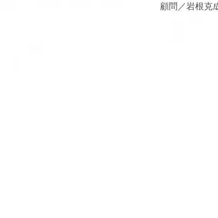
顧問／岩根克