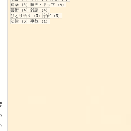
4件の記事
4件の記事
建築
（4）
映画・ドラマ
（4）
4件の記事
4件の記事
芸術
（4）
雑談
（4）
3件の記事
3件の記事
ひとり語り
（3）
宇宙
（3）
3件の記事
1件の記事
法律
（3）
事故
（1）
湾
わ
い