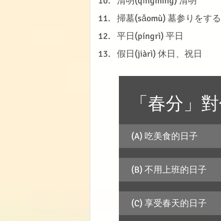
清明(qīngmíng) 清明
掃墓(sǎomù) 墓参りを
平日(píngrì) 平日
假日(jiàrì) 休日、祝日
「春分」對
(A) 吃美食的日子
(B) 不用上班的日子
(C) 享受春天的日子