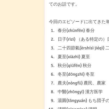
てのお話です。
今回のエピソードに出てきた
春分(chūnfēn) 春分
日子(rìzi) （ある特定の）
二十四節氣(èrshísì jiéqì
夏至(xiàzhì) 夏至
秋分(qiūfēn) 秋分
冬至(dōngzhì) 冬至
農夫(nóngfū) 農民、農家
中醫(zhōngyī) 漢方医学
湯圓(tāngyuán) もち