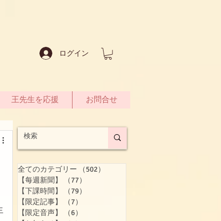
ログイン
王先生を応援
お問合せ
全てのカテゴリー
（502）
502件の記事
【每週新聞】
（77）
77件の記事
【下課時間】
（79）
79件の記事
【限定記事】
（7）
7件の記事
生
【限定音声】
（6）
6件の記事