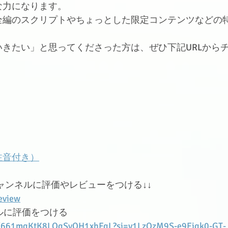
な力になります。
全編のスクリプトやちょっとした限定コンテンツなどの
きたい」と思ってくださった方は、ぜひ下記URLから
ゝ
注音付き）
ャンネルに評価やレビューをつける↓↓
eview
ルに評価をつける
ow/661mqKtK8LOqSvOH1xhFgL?si=y1LzOzM9S-e9Eiqk0-GT-