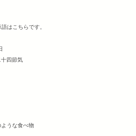
単語はこちらです。
日
) 二十四節気
団子のような食べ物