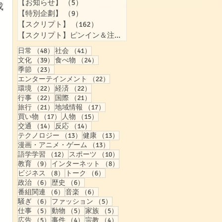
【お知らせ】
（5）
5件の記事
成
【特別企劃】
（9）
9件の記事
【スクリプト】
（162）
162件の記事
【スクリプト】ピンイン＆注音付き
（158）
158件の記事
48件の記事
41件の記事
日常
（48）
社会
（41）
39件の記事
24件の記事
文化
（39）
食べ物
（24）
23件の記事
季節
（23）
22件の記事
エンターテインメント
（22）
22件の記事
22件の記事
環境
（22）
経済
（22）
22件の記事
21件の記事
行事
（22）
国際
（21）
21件の記事
17件の記事
旅行
（21）
地域情報
（17）
17件の記事
15件の記事
買い物
（17）
人物
（15）
14件の記事
14件の記事
交通
（14）
反応
（14）
13件の記事
13件の記事
テクノロジー
（13）
健康
（13）
13件の記事
漫画・アニメ・ゲーム
（13）
12件の記事
10件の記事
語学学習
（12）
スポーツ
（10）
9件の記事
8件の記事
教育
（9）
インターネット
（8）
8件の記事
6件の記事
ビジネス
（8）
トーク
（6）
6件の記事
6件の記事
政治
（6）
歴史
（6）
6件の記事
6件の記事
番組関連
（6）
音楽
（6）
6件の記事
5件の記事
騒ぎ
（6）
ファッション
（5）
5件の記事
5件の記事
5件の記事
仕事
（5）
動物
（5）
家族
（5）
5件の記事
4件の記事
4件の記事
広告
（5）
事件
（4）
宗教
（4）