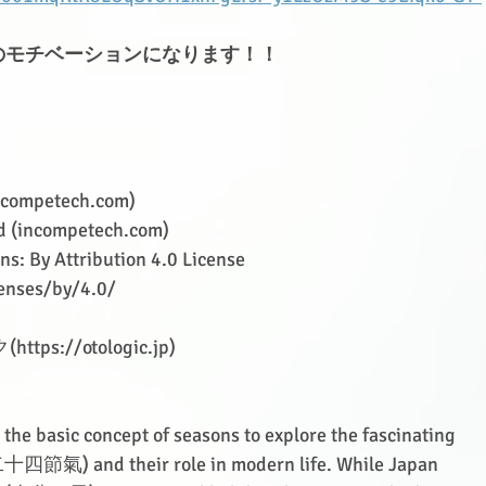
のモチベーションになります！！
ncompetech.com
)
 (
incompetech.com
)
s: By Attribution 4.0 License
enses/by/4.0/
ク(
https://otologic.jp
)
the basic concept of seasons to explore the fascinating 
(二十四節氣) and their role in modern life. While Japan 