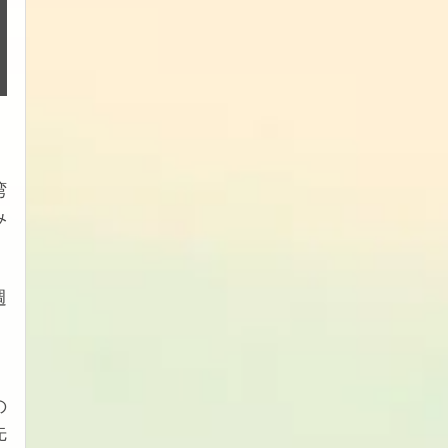
湾
み
週
の
先