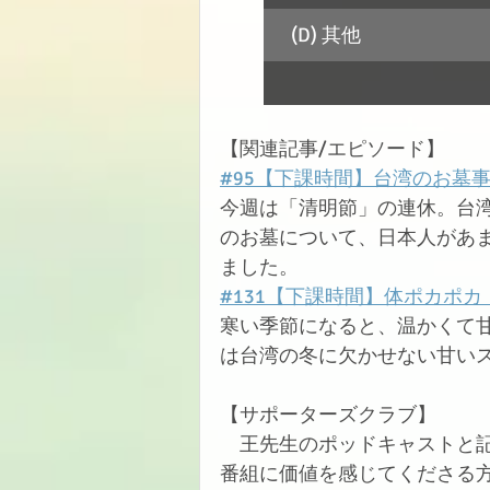
(D) 其他
【関連記事/エピソード】
#95【下課時間】台湾のお墓
今週は「清明節」の連休。台
のお墓について、日本人があ
ました。
#131【下課時間】体ポカポ
寒い季節になると、温かくて
は台湾の冬に欠かせない甘い
【サポーターズクラブ】
　王先生のポッドキャストと
番組に価値を感じてくださる