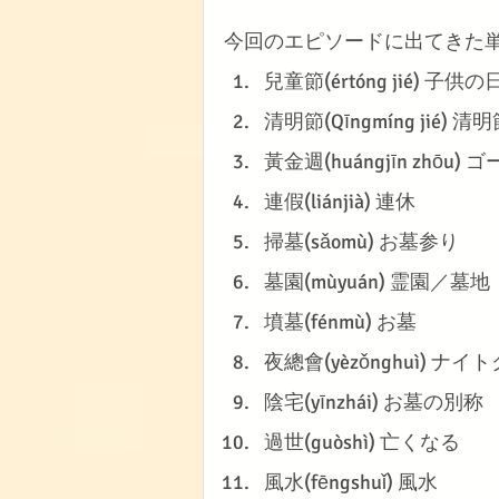
今回のエピソードに出てきた
兒童節(értóng jié) 子供の
清明節(Qīngmíng j
黃金週(huángjīn zhō
連假(liánjià) 連休
掃墓(sǎomù) お墓参り
墓園(mùyuán) 霊園／墓地
墳墓(fénmù) お墓
夜總會(yèzǒnghuì
陰宅(yīnzhái) お墓の別称
過世(guòshì) 亡くなる
風水(fēngshuǐ) 風水