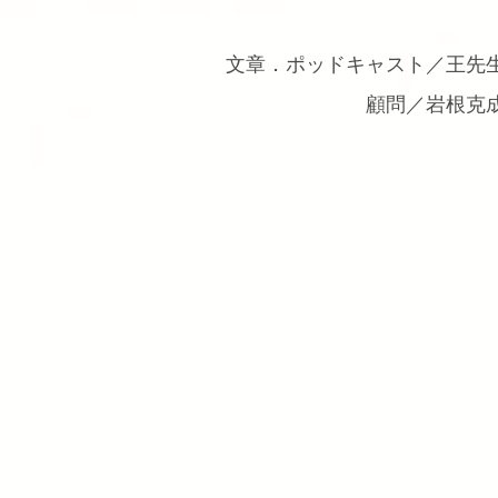
文章．ポッドキャスト／王先
顧問／岩根克