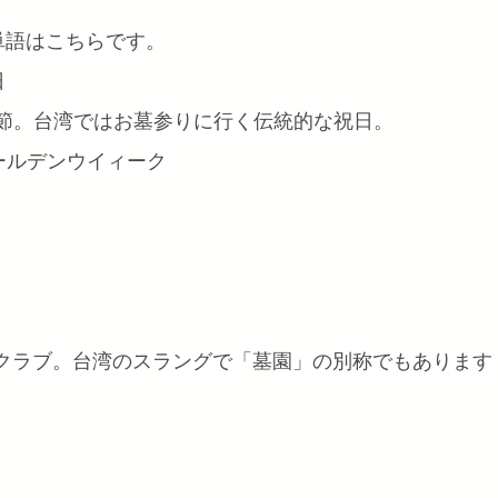
単語はこちらです。
日
ié) 清明節。台湾ではお墓参りに行く伝統的な祝日。
u) ゴールデンウイィーク
) ナイトクラブ。台湾のスラングで「墓園」の別称でもあります