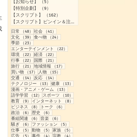
【お知らせ】
（5）
5件の記事
【特別企劃】
（9）
9件の記事
【スクリプト】
（162）
162件の記事
生
【スクリプト】ピンイン＆注音付き
（158）
158件の記事
成
48件の記事
41件の記事
日常
（48）
社会
（41）
39件の記事
24件の記事
文化
（39）
食べ物
（24）
23件の記事
季節
（23）
22件の記事
エンターテインメント
（22）
22件の記事
22件の記事
環境
（22）
経済
（22）
22件の記事
21件の記事
行事
（22）
国際
（21）
21件の記事
17件の記事
旅行
（21）
地域情報
（17）
17件の記事
15件の記事
買い物
（17）
人物
（15）
14件の記事
14件の記事
交通
（14）
反応
（14）
13件の記事
13件の記事
テクノロジー
（13）
健康
（13）
13件の記事
漫画・アニメ・ゲーム
（13）
12件の記事
10件の記事
語学学習
（12）
スポーツ
（10）
9件の記事
8件の記事
教育
（9）
インターネット
（8）
8件の記事
6件の記事
ビジネス
（8）
トーク
（6）
6件の記事
6件の記事
政治
（6）
歴史
（6）
6件の記事
6件の記事
番組関連
（6）
音楽
（6）
6件の記事
5件の記事
騒ぎ
（6）
ファッション
（5）
5件の記事
5件の記事
5件の記事
仕事
（5）
動物
（5）
家族
（5）
5件の記事
4件の記事
4件の記事
広告
（5）
事件
（4）
宗教
（4）