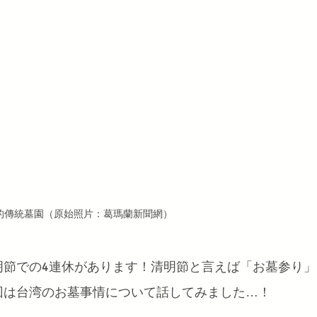
的傳統墓園（原始照片：葛瑪蘭新聞網）
明節での4連休があります！清明節と言えば「お墓参り」
回は台湾のお墓事情について話してみました…！