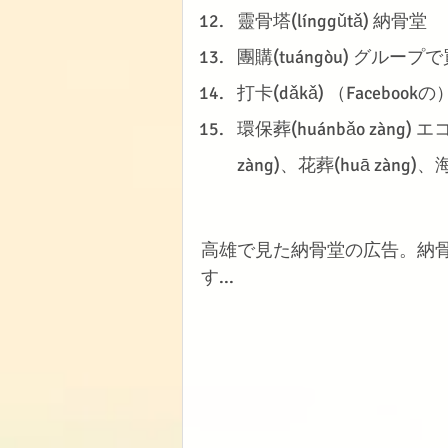
靈骨塔(línggǔtǎ) 納骨堂
團購(tuángòu) グループ
打卡(dǎkǎ) （Faceb
環保葬(huánbǎo zàn
zàng)、花葬(huā zàng
高雄で見た納骨堂の広告。納
す...