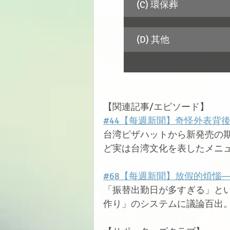
(C) 環保葬
(D) 其他
【関連記事/エピソード】
#44【每週新聞】奇怪外表背
台湾ピザハットから新発売の
ど実は台湾文化を表したメニ
#68【每週新聞】放假的煩惱
「振替出勤日が多すぎる」と
作り」のシステムに議論百出