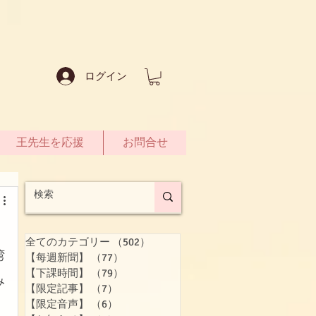
ログイン
王先生を応援
お問合せ
全てのカテゴリー
（502）
502件の記事
湾
【每週新聞】
（77）
77件の記事
【下課時間】
（79）
79件の記事
み
【限定記事】
（7）
7件の記事
【限定音声】
（6）
6件の記事