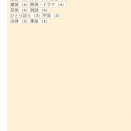
4件の記事
4件の記事
建築
（4）
映画・ドラマ
（4）
4件の記事
4件の記事
芸術
（4）
雑談
（4）
3件の記事
3件の記事
ひとり語り
（3）
宇宙
（3）
3件の記事
1件の記事
法律
（3）
事故
（1）