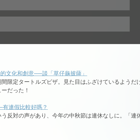
後的文化和創意──談「草仔龜披薩」
期間限定タートルズピザ。見た目はふざけているようだ
ューだった！
──有連假比較好嗎？
いう反対の声があり、今年の中秋節は連休なしに。「連
。