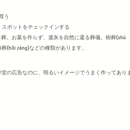
で買う
ookの）スポットをチェックインする
g) エコ葬。お墓を作らず、遺灰を自然に還る葬儀。樹葬(shù 
)、海葬(hǎi zàng)などの種類があります。
骨堂の広告なのに、明るいイメージでうまく作ってあり