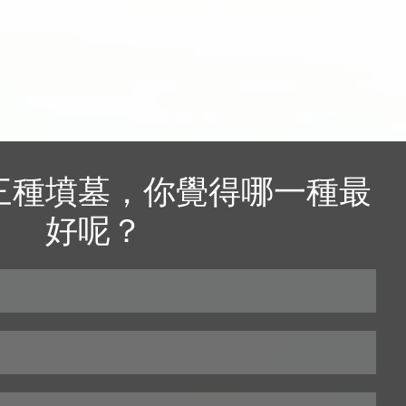
三種墳墓，你覺得哪一種最
好呢？