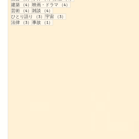
4件の記事
4件の記事
建築
（4）
映画・ドラマ
（4）
4件の記事
4件の記事
芸術
（4）
雑談
（4）
3件の記事
3件の記事
ひとり語り
（3）
宇宙
（3）
3件の記事
1件の記事
法律
（3）
事故
（1）