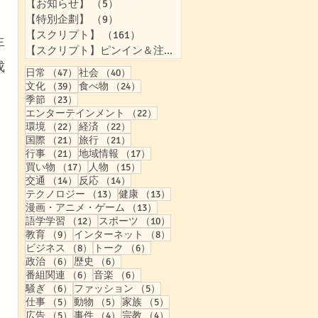
【お知らせ】
（5）
5件の記事
【特別企劃】
（9）
9件の記事
【スクリプト】
（161）
161件の記事
生
【スクリプト】ピンイン＆注音付き
（157）
157件の記事
成
47件の記事
40件の記事
日常
（47）
社会
（40）
39件の記事
24件の記事
文化
（39）
食べ物
（24）
23件の記事
季節
（23）
22件の記事
エンターテインメント
（22）
22件の記事
22件の記事
環境
（22）
経済
（22）
21件の記事
21件の記事
国際
（21）
旅行
（21）
21件の記事
17件の記事
行事
（21）
地域情報
（17）
17件の記事
15件の記事
買い物
（17）
人物
（15）
14件の記事
14件の記事
交通
（14）
反応
（14）
13件の記事
13件の記事
テクノロジー
（13）
健康
（13）
13件の記事
漫画・アニメ・ゲーム
（13）
12件の記事
10件の記事
語学学習
（12）
スポーツ
（10）
9件の記事
8件の記事
教育
（9）
インターネット
（8）
8件の記事
6件の記事
ビジネス
（8）
トーク
（6）
6件の記事
6件の記事
政治
（6）
歴史
（6）
6件の記事
6件の記事
番組関連
（6）
音楽
（6）
6件の記事
5件の記事
騒ぎ
（6）
ファッション
（5）
5件の記事
5件の記事
5件の記事
仕事
（5）
動物
（5）
家族
（5）
5件の記事
4件の記事
4件の記事
広告
（5）
事件
（4）
宗教
（4）