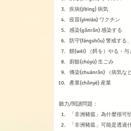
疾病(jíbìng) 病気
疫苗(yìmiáo) ワクチン
感染(gǎnrǎn) 感染する
防守(fángshǒu) 警戒す
餵(wèi) （餌を）やる・
廚餘(chúyú) 生ごみ
傳染(chuánrǎn) （病
產業(chǎnyè) 産業
聽力/閱讀問題：
「非洲豬瘟」為什麼很可
「非洲豬瘟」可能是透過