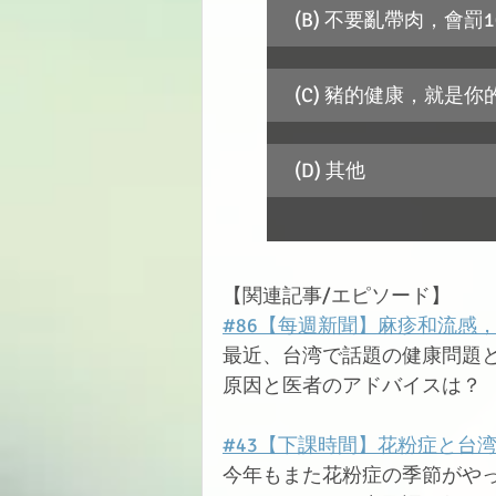
(B) 不要亂帶肉，會罰1
(C) 豬的健康，就是
(D) 其他
【関連記事/エピソード】
#86【每週新聞】麻疹和流感
最近、台湾で話題の健康問題
原因と医者のアドバイスは？
#43【下課時間】花粉症と台
今年もまた花粉症の季節がや