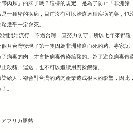
止帶肉類」的牌子嗎？這樣的規定，是為了防止「非洲豬
瘟是一種豬的疾病，目前沒有可以治療這種疾病的藥，也
的豬幾乎一定會死。
在亞洲開始流行，不過台灣一直努力防守，所以七年來都還
上個月台灣發現了第一隻因為非洲豬瘟而死的豬。專家認
染了病毒的肉，才會把病毒傳染給豬的。為了避免病毒傳
停止殺豬、運送，也不可以繼續用廚餘餵豬。
傳染給人，卻會對台灣的豬肉產業造成很大的影響，因此
染了。
ēn) アフリカ豚熱