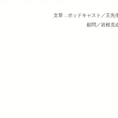
文章．ポッドキャスト／王先
顧問／岩根克