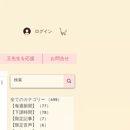
ログイン
王先生を応援
お問合せ
全てのカテゴリー
（499）
499件の記事
【每週新聞】
（77）
77件の記事
【下課時間】
（78）
78件の記事
し
【限定記事】
（7）
7件の記事
【限定音声】
（6）
6件の記事