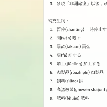
發現「非洲豬瘟」以後，
補充生詞：
暫停(zhàntíng) 一時停止
聞(wén) 嗅ぐ
罰款(fákuǎn) 罰金
罰(fá) 罰する
加工(jiāgōng) 加工する
肉製品(ròuzhìpǐn) 肉製品
飼料(sìliào) 餌
高溫殺菌(gāowēn shājūn
肥料(féiliào) 肥料