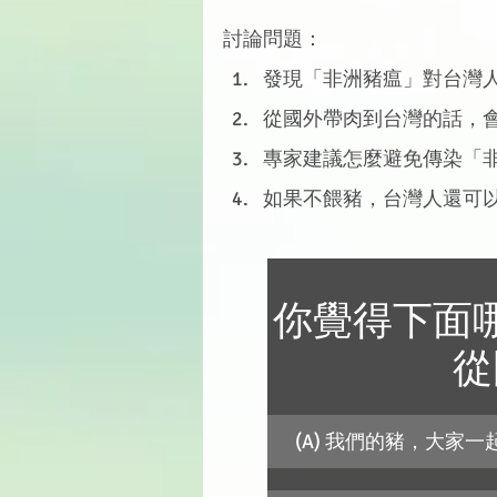
討論問題：
發現「非洲豬瘟」對台灣
從國外帶肉到台灣的話，
專家建議怎麼避免傳染「
如果不餵豬，台灣人還可
你覺得下面
從
(A) 我們的豬，大家