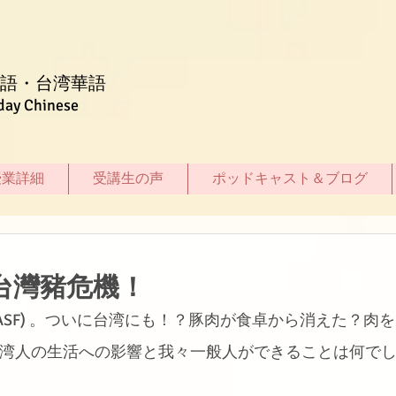
語・台湾華語
day Chinese
授業詳細
受講生の声
ポッドキャスト＆ブログ
】台灣豬危機！
ASF) 。ついに台湾にも！？豚肉が食卓から消えた？肉を
台湾人の生活への影響と我々一般人ができることは何で