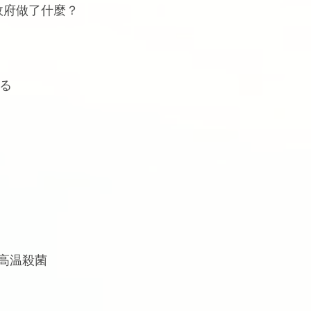
政府做了什麼？
する
) 高温殺菌