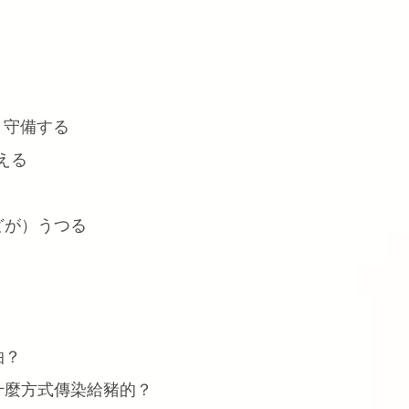
る、守備する
与える
気などが）うつる
怕？
什麼方式傳染給豬的？