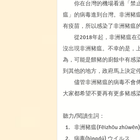
　　你在台灣的機場看過「禁
瘟」的病毒進到台灣。非洲豬
有疫苗，所以感染了非洲豬瘟
　　從2018年起，非洲豬瘟
沒出現非洲豬瘟。不幸的是，
為，可能是餵豬的廚餘中有感
到其他的地方，政府馬上決定
　　儘管非洲豬瘟的病毒不會
大家都希望不要再有更多豬感
聽力/閱讀生詞：
非洲豬瘟(Fēizhōu zhūw
病毒(bìngdú) ウイルス