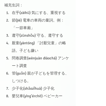
補充生詞：
在乎(zàihū) 気にする、重視する
節(jié) 電車の車両の量詞。例：
「一節車廂」
遵守(zūnshǒu) 守る、遵守する
厭童(yàntóng) 「討厭兒童」の略
語。子ども嫌い
問卷調查(wènjuàn diàochá) アンケ
ート調査
管(guǎn) 親が子どもを管理する、
しつける。
少子化(shǎozǐhuà) 少子化
嬰兒車(yīng’érchē) ベビーカー