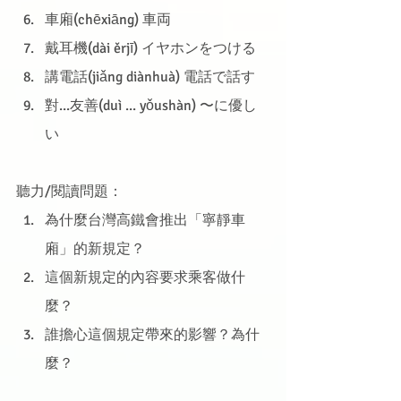
車廂(chēxiāng) 車両
戴耳機(dài ěrjī) イヤホンをつける
講電話(jiǎng diànhuà) 電話で話す
對...友善(duì ... yǒushàn) 〜に優し
い
聽力/閱讀問題：
為什麼台灣高鐵會推出「寧靜車
廂」的新規定？
這個新規定的內容要求乘客做什
麼？
誰擔心這個規定帶來的影響？為什
麼？