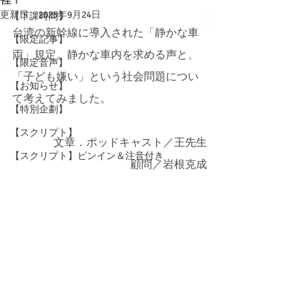
更新日：
2025年9月24日
【下課時間】
台湾の新幹線に導入された「静かな車
【限定記事】
両」規定。静かな車内を求める声と、
【限定音声】
「子ども嫌い」という社会問題につい
【お知らせ】
て考えてみました。
【特別企劃】
【スクリプト】
文章．ポッドキャスト／王先生
【スクリプト】ピンイン＆注音付き
顧問／岩根克成