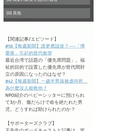
(D) 其他
【関連記事/エピソード】
#56【每週新聞】誰更應該坐？──「博
愛座」引起的世代衝突
最近台湾で話題の「優先席問題」。福
祉的目的で設置した優先席が世代間対
立の原因になったのはなぜ？
#42【每週新聞】一歲半男孩被虐待死，
為什麼沒人能救他？
NPO紹介のベビーシッターに預けられ
て3か月、傷だらけで命を絶たれた男
児。どうすれば助けられたのか？
【サポーターズクラブ】
王先生のポッドキャストと記事は、皆