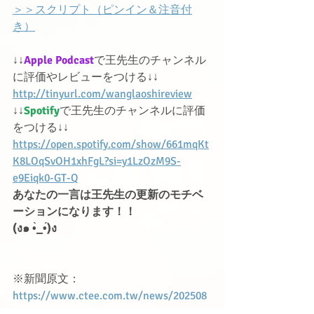
＞＞スクリプト（ピンイン＆注音付
き）
↓↓
Apple Podcast
で王先生のチャンネル
に評価やレビューをつける↓↓
http://tinyurl.com/wanglaoshireview
↓↓
Spotify
で王先生のチャンネルに評価
をつける↓↓
https://open.spotify.com/show/661mqKt
K8LOqSvOH1xhFgL?si=y1LzOzM9S-
e9Eiqk0-GT-Q
あなたの一言は王先生の更新のモチベ
ーションになります！！
(ง๑ •̀_•́)ง
※新聞原文： 
https://www.ctee.com.tw/news/202508
29701445-431401