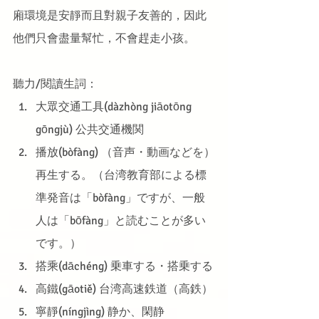
廂環境是安靜而且對親子友善的，因此
他們只會盡量幫忙，不會趕走小孩。
聽力/閱讀生詞：
大眾交通工具(dàzhòng jiāotōng 
gōngjù) 公共交通機関
播放(bòfàng) （音声・動画などを）
再生する。（台湾教育部による標
準発音は「bòfàng」ですが、一般
人は「bōfàng」と読むことが多い
です。）
搭乘(dāchéng) 乗車する・搭乗する
高鐵(gāotiě) 台湾高速鉄道（高鉄）
寧靜(níngjìng) 静か、閑静