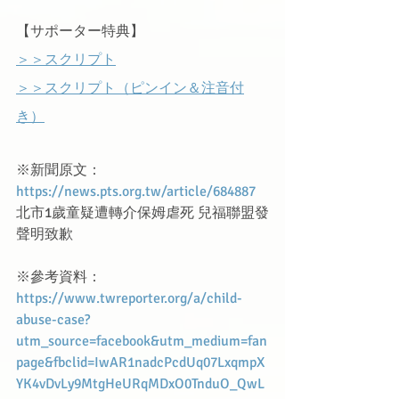
【サポーター特典】
＞＞スクリプト
＞＞スクリプト（ピンイン＆注音付
き）
※新聞原文：
https://news.pts.org.tw/article/684887
北市1歲童疑遭轉介保姆虐死 兒福聯盟發
聲明致歉
※參考資料：
https://www.twreporter.org/a/child-
abuse-case?
utm_source=facebook&utm_medium=fan
page&fbclid=IwAR1nadcPcdUq07LxqmpX
YK4vDvLy9MtgHeURqMDxO0TnduO_QwL