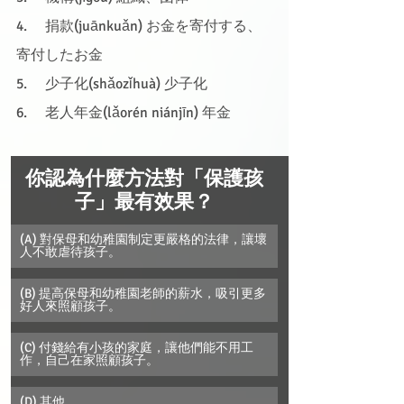
4.     捐款(juānkuǎn) お金を寄付する、
寄付したお金
5.     少子化(shǎozǐhuà) 少子化
6.     老人年金(lǎorén niánjīn) 年金
你認為什麼方法對「保護孩
子」最有效果？
(A) 對保母和幼稚園制定更嚴格的法律，讓壞
人不敢虐待孩子。
(B) 提高保母和幼稚園老師的薪水，吸引更多
好人來照顧孩子。
(C) 付錢給有小孩的家庭，讓他們能不用工
作，自己在家照顧孩子。
(D) 其他