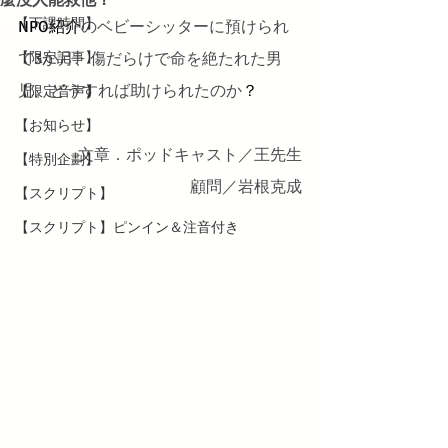
【下課時間】
NPO紹介
のベビーシッターに預けられ
【限定記事】
て3か月、傷だらけで命を絶たれた男
児。どうすれば助けられたのか
？
【限定音声】
【お知らせ】
文章．ポッドキャスト／王先生
【特別企劃】
顧問／岩根克成
【スクリプト】
【スクリプト】ピンイン＆注音付き