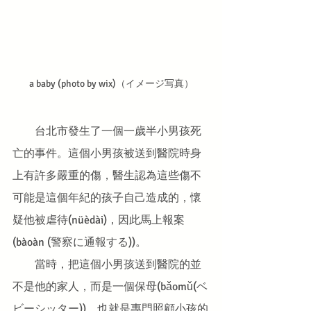
a baby (photo by wix)（イメージ写真）
　　台北市發生了一個一歲半小男孩死
亡的事件。這個小男孩被送到醫院時身
上有許多嚴重的傷，醫生認為這些傷不
可能是這個年紀的孩子自己造成的，懷
疑他被虐待(nüèdài)，因此馬上報案
(bàoàn (警察に通報する))。
　　當時，把這個小男孩送到醫院的並
不是他的家人，而是一個保母(bǎomǔ(ベ
ビーシッター))，也就是專門照顧小孩的