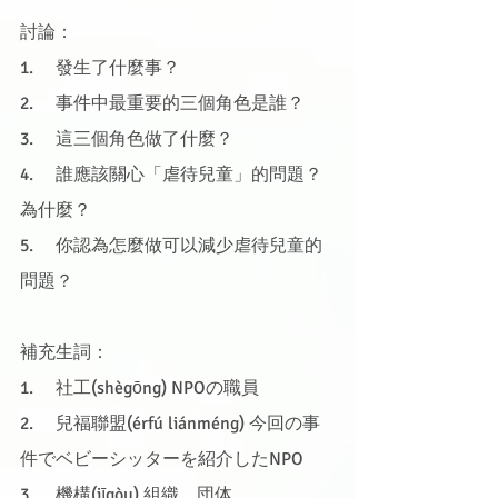
討論：
1.     發生了什麼事？
2.     事件中最重要的三個角色是誰？
3.     這三個角色做了什麼？
4.     誰應該關心「虐待兒童」的問題？
為什麼？
5.     你認為怎麼做可以減少虐待兒童的
問題？
補充生詞：
1.     社工(shègōng) NPOの職員
2.     兒福聯盟(érfú liánméng) 今回の事
件でベビーシッターを紹介したNPO
3.     機構(jīgòu) 組織、団体