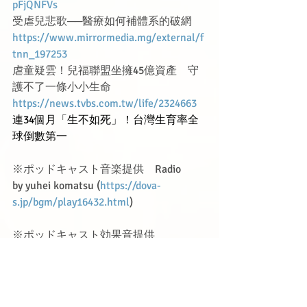
pFjQNFVs
受虐兒悲歌──醫療如何補體系的破網
https://www.mirrormedia.mg/external/f
tnn_197253
虐童疑雲！兒福聯盟坐擁45億資產　守
護不了一條小小生命
https://news.tvbs.com.tw/life/2324663
連34個月「生不如死」！台灣生育率全
球倒數第一
※ポッドキャスト音楽提供　Radio
by yuhei komatsu (
https://dova-
s.jp/bgm/play16432.html
)
※ポッドキャスト効果音提供
日曜のラジオ 
ニュース　テロップ05
byオトロジック(
https://otologic.jp
)
タグ：