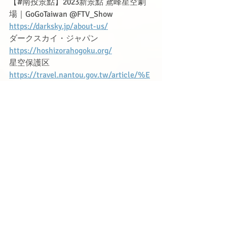
【#南投景點】2023新景點 鳶峰星空劇
場｜GoGoTaiwan @FTV_Show‬‬‬‬‬
https://darksky.jp/about-us/
ダークスカイ・ジャパン
https://hoshizorahogoku.org/
星空保護区
https://travel.nantou.gov.tw/article/%E
5%8D%97%E6%8A%95%E6%98%9F%
E7%A9%BA%E5%AD%A3/
南投旅遊網_南投星空季
https://darksky.org/
DarkSky International
https://www.youtube.com/watch?
v=YhYkORxWieI
合歡山暗空公園4K縮時 Time lapse  拍
攝: 莊家和-悟空大師 縮時台灣攝影頻道
※ポッドキャスト音楽提供　
“Apero Hour” Kevin MacLeod 