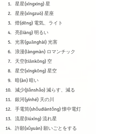
星星(xīngxing) 星
星座(xīngzuò) 星座
燈(dēng) 電気、ライト
亮(liàng) 明るい
光害(guānghài) 光害
浪漫(làngmàn) ロマンチック
天空(tiānkōng) 空
星空(xīngkōng) 星空
暗(àn) 暗い
減少(jiǎnshǎo) 減らす、減る
銀河(yínhé) 天の川
手電筒(shǒudiàntǒng) 懐中電灯
流星(liúxīng) 流れ星
許願(xǔyuàn) 願いごとをする