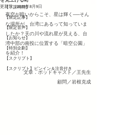
更新日：
2025年8月9日
【下課時間】
夜空が暗いからこそ、星は輝く──そん
【限定記事】
な場所が、台湾にあるって知っていま
【限定音声】
したか？天の川や流れ星が見える、台
【お知らせ】
湾中部の南投に位置する「暗空公園」
【特別企劃】
を紹介！
【スクリプト】
【スクリプト】ピンイン＆注音付き
文章．ポッドキャスト／王先生
顧問／岩根克成