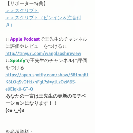
【サポーター特典】
＞＞スクリプト
＞＞スクリプト（ピンイン＆注音付
き）
↓↓
Apple Podcast
で王先生のチャンネル
に評価やレビューをつける↓↓
http://tinyurl.com/wanglaoshireview
↓↓
Spotify
で王先生のチャンネルに評価
をつける
https://open.spotify.com/show/661mqKt
K8LOqSvOH1xhFgL?si=y1LzOzM9S-
e9Eiqk0-GT-Q
あなたの一言は王先生の更新のモチベ
ーションになります！！
(ง๑ •̀_•́)ง
※參考資料：