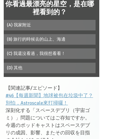
你看過最漂亮的星空，是在哪
裡看到的？
(A) 我家附近
(B) 旅行的時候去的山上、海邊
(C) 我還沒看過，我很想看看！
(D) 其他
【関連記事/エピソード】
#46【每週新聞】地球被包在垃圾中了？
別怕，Astroscale來打掃囉！
深刻化する「スペースデブリ（宇宙ゴ
ミ）」問題についてはご存知ですか。
今週のポッドキャストはスペースデブ
リの成因、影響、またその回収を目指