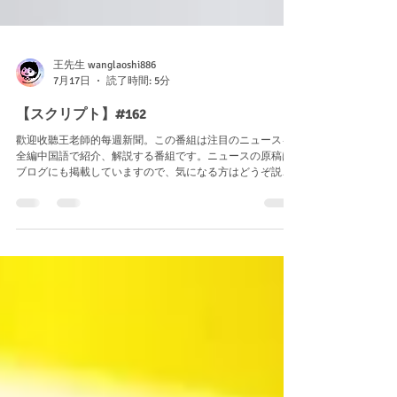
王先生 wanglaoshi886
7月17日
読了時間: 5分
【スクリプト】#162
歡迎收聽王老師的每週新聞。この番組は注目のニュースを
全編中国語で紹介、解説する番組です。ニュースの原稿は
ブログにも掲載していますので、気になる方はどうぞ説明
欄からアクセス、もしくは「王先生の毎日中国語」と検索
すれば公式サイトが見つかります。 今天是2026年7月17
日。本週的新聞主題是「不怕下雨也不怕熱的機車？！會變
成台灣的新流行嗎？」 機車可以說是最能代表台灣的交通工
具，可惜天氣不佳時，騎機車的人得吹風、淋雨、曬太陽，
一點也不舒適。不過，幸運的是，現在台灣人快要有新選擇
了！ 根據台灣交通部最新修改的法律，有門、有屋頂的「駕
艙機車」從今年6月30日起已經正式成為一種合法的車輛。因
為「駕艙機車」有一部份機車的特徵，也有一部分汽車的特
徵，所以有關「駕艙機車」的規定也在機車和汽車之間。例
如：「駕艙機車」使用機車的車牌，可是騎這種車的人必須