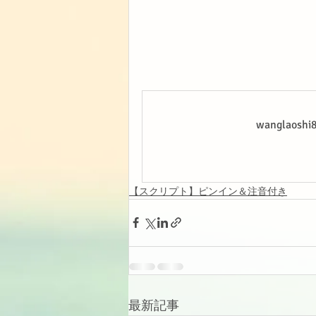
wanglao
【スクリプト】ピンイン＆注音付き
最新記事