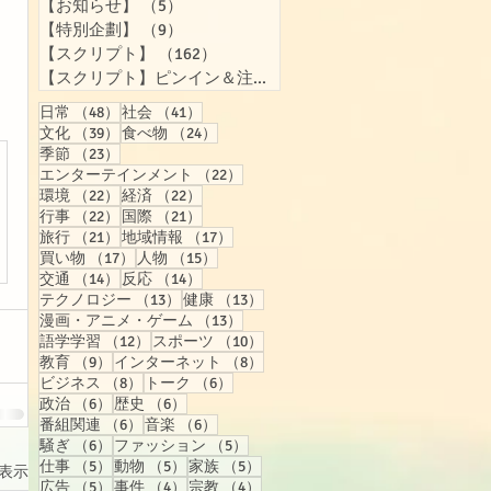
【お知らせ】
（5）
5件の記事
【特別企劃】
（9）
9件の記事
【スクリプト】
（162）
162件の記事
【スクリプト】ピンイン＆注音付き
（158）
158件の記事
48件の記事
41件の記事
日常
（48）
社会
（41）
39件の記事
24件の記事
文化
（39）
食べ物
（24）
23件の記事
季節
（23）
22件の記事
エンターテインメント
（22）
22件の記事
22件の記事
環境
（22）
経済
（22）
22件の記事
21件の記事
行事
（22）
国際
（21）
21件の記事
17件の記事
旅行
（21）
地域情報
（17）
17件の記事
15件の記事
買い物
（17）
人物
（15）
14件の記事
14件の記事
交通
（14）
反応
（14）
13件の記事
13件の記事
テクノロジー
（13）
健康
（13）
13件の記事
漫画・アニメ・ゲーム
（13）
12件の記事
10件の記事
語学学習
（12）
スポーツ
（10）
9件の記事
8件の記事
教育
（9）
インターネット
（8）
8件の記事
6件の記事
ビジネス
（8）
トーク
（6）
6件の記事
6件の記事
政治
（6）
歴史
（6）
6件の記事
6件の記事
番組関連
（6）
音楽
（6）
6件の記事
5件の記事
騒ぎ
（6）
ファッション
（5）
5件の記事
5件の記事
5件の記事
仕事
（5）
動物
（5）
家族
（5）
表示
5件の記事
4件の記事
4件の記事
広告
（5）
事件
（4）
宗教
（4）