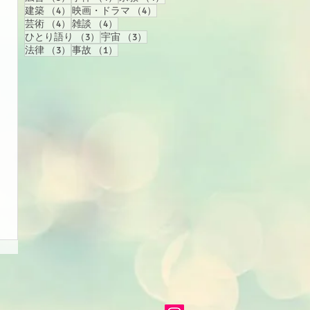
4件の記事
4件の記事
建築
（4）
映画・ドラマ
（4）
4件の記事
4件の記事
芸術
（4）
雑談
（4）
3件の記事
3件の記事
ひとり語り
（3）
宇宙
（3）
3件の記事
1件の記事
法律
（3）
事故
（1）