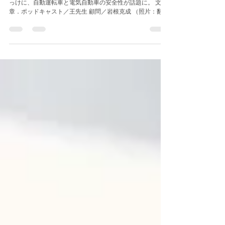
春節の連休初日、台湾の高速道路で起きた重大事故をきか
っけに、自動運転車と電気自動車の安全性が話題に。 文
章．ポッドキャスト／王先生 顧問／岩根克成 （照片：翻攝
網路新聞資料） 台灣春節連假第一天，高速公路上就發
生了一場嚴重的車禍。1月25日晚上，一輛載著兩個大人和六
個小...