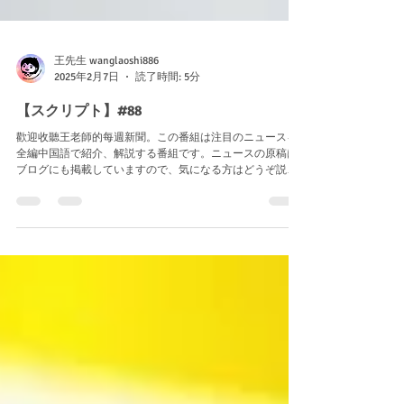
王先生 wanglaoshi886
2025年2月7日
読了時間: 5分
【スクリプト】#88
歡迎收聽王老師的每週新聞。この番組は注目のニュースを
全編中国語で紹介、解説する番組です。ニュースの原稿は
ブログにも掲載していますので、気になる方はどうぞ説明
欄からアクセス、もしくは「王先生の毎日中国語」と検索
すれば公式サイトが見つかります。 今天是2025年2月7日。
本週的新聞主題是「一場重大車禍引起的討論──有關自動駕
駛和電動車」。 台灣春節連假第一天，高速公路上就發生了
一場嚴重的車禍。1月25日晚上，一輛載著兩個大人和六個小
孩的車撞到了路上的分隔島，然後馬上燒了起來。雖然附近
的警察和熱心的路人都來幫忙，最後還是造成了四個人死
亡、四個人嚴重受傷的結果。