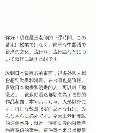
你好！現在是王老師的下課時間。この
番組は授業ではなく、簡単な中国語で
台湾の文化、流行り、流行語などにつ
いて気軽に話す番組です。
說到日本最有名的東西，很多外國人都
會想到動畫和漫畫。在台灣也是這樣。
喜歡日本動畫和漫畫的人，可以叫「動
漫迷」，很多動漫迷都願意為了喜歡的
作品花錢，本やおもちゃ、人形以外に
も、特別な数量限定商品となれば、み
んなさらに必死です。今天王老師要說
的這個事件，就是一個和動漫的限量產
品有關係的事件。這件事本來只是麥當