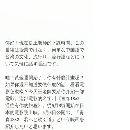
你好！現在是王老師的下課時間。この
番組は授業ではなく、簡単な中国語で
台湾の文化、流行り、流行語などにつ
いて気軽に話す番組です。
哇！黃金週開始了，你有什麼計畫呢？
如果你還不知道要做什麼的話，看看電
影怎麼樣？今天王老師要給你介紹一部
電影。這部電影的名字叫《青春18×2　
通往有你的旅程》。從5月3號開始在日
本的電影院上映。5月3日公開の、「青
春18×2　君へと続く道」という映画を
紹介したいと思います。