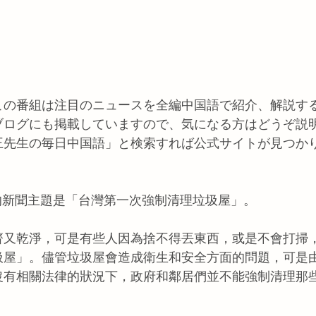
この番組は注目のニュースを全編中国語で紹介、解説す
ブログにも掲載していますので、気になる方はどうぞ説
王先生の毎日中国語」と検索すれば公式サイトが見つか
本週的新聞主題是「台灣第一次強制清理垃圾屋」。
齊又乾淨，可是有些人因為捨不得丟東西，或是不會打掃
圾屋」。儘管垃圾屋會造成衛生和安全方面的問題，可是
沒有相關法律的狀況下，政府和鄰居們並不能強制清理那