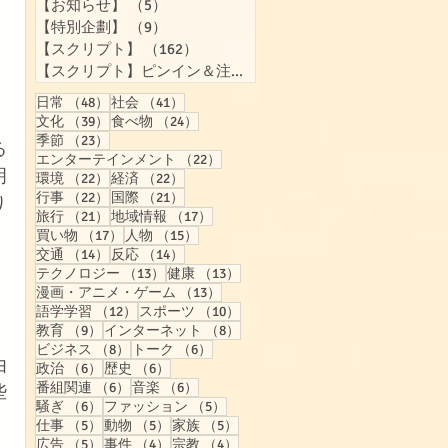
【お知らせ】
（5）
5件の記事
【特別企劃】
（9）
9件の記事
【スクリプト】
（162）
162件の記事
【スクリプト】ピンイン＆注音付き
（158）
158件の記事
48件の記事
41件の記事
日常
（48）
社会
（41）
39件の記事
24件の記事
文化
（39）
食べ物
（24）
23件の記事
季節
（23）
る
22件の記事
エンターテインメント
（22）
明
22件の記事
22件の記事
環境
（22）
経済
（22）
22件の記事
21件の記事
行事
（22）
国際
（21）
り
21件の記事
17件の記事
旅行
（21）
地域情報
（17）
17件の記事
15件の記事
買い物
（17）
人物
（15）
14件の記事
14件の記事
交通
（14）
反応
（14）
13件の記事
13件の記事
テクノロジー
（13）
健康
（13）
13件の記事
漫画・アニメ・ゲーム
（13）
12件の記事
10件の記事
語学学習
（12）
スポーツ
（10）
9件の記事
8件の記事
教育
（9）
インターネット
（8）
，
8件の記事
6件の記事
ビジネス
（8）
トーク
（6）
由
6件の記事
6件の記事
政治
（6）
歴史
（6）
6件の記事
6件の記事
番組関連
（6）
音楽
（6）
些
6件の記事
5件の記事
騒ぎ
（6）
ファッション
（5）
5件の記事
5件の記事
5件の記事
仕事
（5）
動物
（5）
家族
（5）
5件の記事
4件の記事
4件の記事
広告
（5）
事件
（4）
宗教
（4）