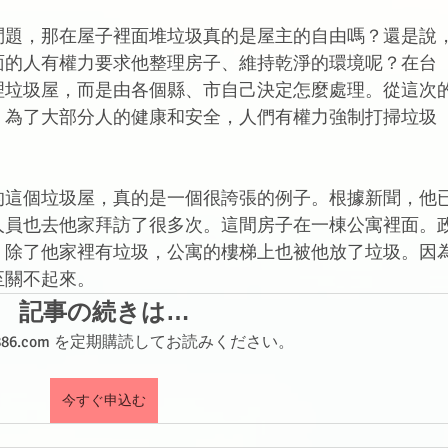
問題，那在屋子裡面堆垃圾真的是屋主的自由嗎？還是說
面的人有權力要求他整理房子、維持乾淨的環境呢？在台
理垃圾屋，而是由各個縣、市自己決定怎麼處理。從這次
：為了大部分人的健康和安全，人們有權力強制打掃垃圾
的這個垃圾屋，真的是一個很誇張的例子。根據新聞，他
人員也去他家拜訪了很多次。這間房子在一棟公寓裡面。
，除了他家裡有垃圾，公寓的樓梯上也被他放了垃圾。因
至關不起來。
記事の続きは…
shi886.com を定期購読してお読みください。
今すぐ申込む