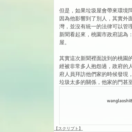
但是，如果垃圾屋會帶來環境
因為他影響到了別人，其實外
灣，並沒有統一的法律可以管
新聞看起來，桃園市政府認為
屋。
其實這次新聞裡面說到的桃園
經被非常多人抱怨過，政府的
府人員拜訪他們家的時候發現
垃圾太多的關係，他家的門甚
wanglao
【スクリプト】