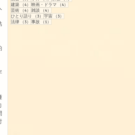
4件の記事
4件の記事
建築
（4）
映画・ドラマ
（4）
人
4件の記事
4件の記事
芸術
（4）
雑談
（4）
3件の記事
3件の記事
ひとり語り
（3）
宇宙
（3）
3件の記事
1件の記事
法律
（3）
事故
（1）
結
的
字
種
的
間
討