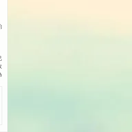
，
的
已
政
為