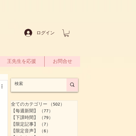
ログイン
王先生を応援
お問合せ
全てのカテゴリー
（502）
502件の記事
【每週新聞】
（77）
77件の記事
【下課時間】
（79）
79件の記事
【限定記事】
（7）
7件の記事
【限定音声】
（6）
6件の記事