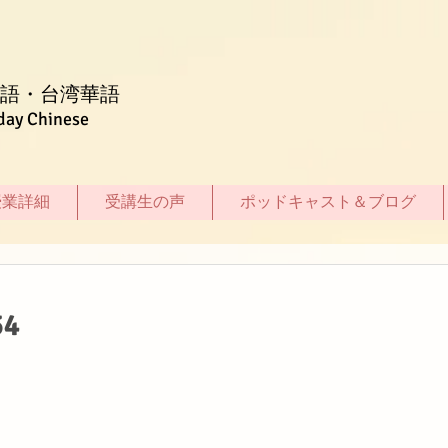
語・台湾華語
day Chinese
授業詳細
受講生の声
ポッドキャスト＆ブログ
4