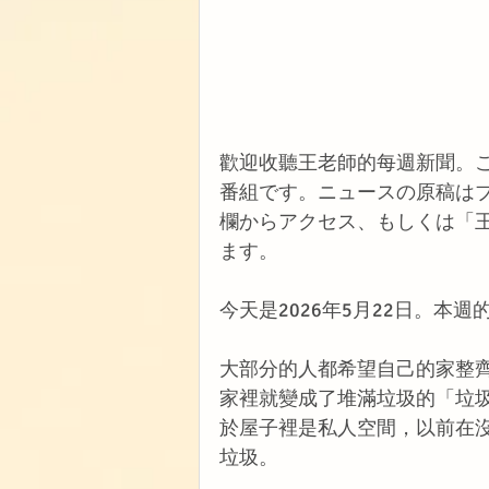
歡迎收聽王老師的每週新聞。
番組です。ニュースの原稿は
欄からアクセス、もしくは「
ます。
今天是2026年5月22日。
大部分的人都希望自己的家整
家裡就變成了堆滿垃圾的「垃
於屋子裡是私人空間，以前在
垃圾。