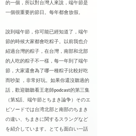
的一個，所以對台灣人來說，端午節是
一個很重要的節日。每年都會放假。
說到端午節，你可能已經知道了，端午
節的時候大家都會吃粽子。以前我也介
紹過台灣的粽子，在台灣，南部和北部
的人吃的粽子不一樣，每一年到了端午
節，大家還會為了哪一種粽子比較好吃
而吵架 ，非常好玩。如果你還沒聽過的
話，歡迎聽聽看王老師podcast的第三集
（第3話、端午節とちまき論争）そのエ
ピソードでは台湾北部と南部のちまき
の違い、ちまきに関するスラングなど
を紹介しています。とても面白い一話