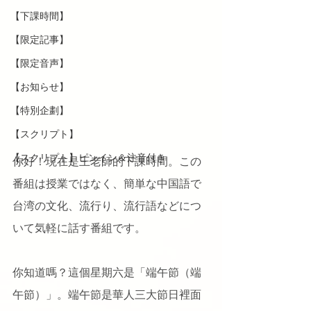
【下課時間】
【限定記事】
【限定音声】
【お知らせ】
【特別企劃】
【スクリプト】
【スクリプト】ピンイン＆注音付き
你好！現在是王老師的下課時間。この
番組は授業ではなく、簡単な中国語で
台湾の文化、流行り、流行語などにつ
いて気軽に話す番組です。
你知道嗎？這個星期六是「端午節（端
午節）」。端午節是華人三大節日裡面