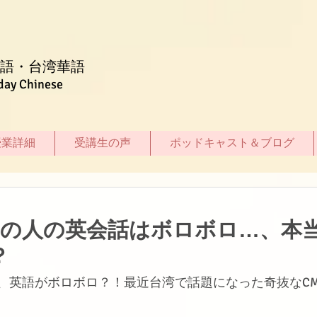
語・台湾華語
day Chinese
授業詳細
受講生の声
ポッドキャスト＆ブログ
この人の英会話はボロボロ…、本
？
、英語がボロボロ？！最近台湾で話題になった奇抜なC