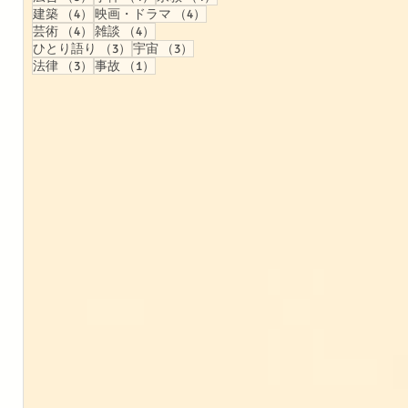
4件の記事
4件の記事
建築
（4）
映画・ドラマ
（4）
4件の記事
4件の記事
芸術
（4）
雑談
（4）
3件の記事
3件の記事
ひとり語り
（3）
宇宙
（3）
3件の記事
1件の記事
法律
（3）
事故
（1）