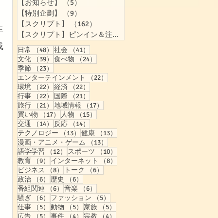
【お知らせ】
（5）
5件の記事
【特別企劃】
（9）
9件の記事
【スクリプト】
（162）
162件の記事
生
【スクリプト】ピンイン＆注音付き
（158）
158件の記事
成
48件の記事
41件の記事
日常
（48）
社会
（41）
39件の記事
24件の記事
文化
（39）
食べ物
（24）
23件の記事
季節
（23）
22件の記事
エンターテインメント
（22）
22件の記事
22件の記事
環境
（22）
経済
（22）
22件の記事
21件の記事
行事
（22）
国際
（21）
21件の記事
17件の記事
旅行
（21）
地域情報
（17）
17件の記事
15件の記事
買い物
（17）
人物
（15）
14件の記事
14件の記事
交通
（14）
反応
（14）
13件の記事
13件の記事
テクノロジー
（13）
健康
（13）
13件の記事
漫画・アニメ・ゲーム
（13）
12件の記事
10件の記事
語学学習
（12）
スポーツ
（10）
9件の記事
8件の記事
教育
（9）
インターネット
（8）
8件の記事
6件の記事
ビジネス
（8）
トーク
（6）
6件の記事
6件の記事
政治
（6）
歴史
（6）
6件の記事
6件の記事
番組関連
（6）
音楽
（6）
6件の記事
5件の記事
騒ぎ
（6）
ファッション
（5）
5件の記事
5件の記事
5件の記事
仕事
（5）
動物
（5）
家族
（5）
5件の記事
4件の記事
4件の記事
広告
（5）
事件
（4）
宗教
（4）