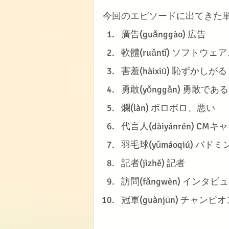
今回のエピソードに出てきた
廣告(guǎnggào) 広告
軟體(ruǎntǐ) ソフトウ
害羞(hàixiū) 恥ずかしがる
勇敢(yǒnggǎn) 勇敢で
爛(làn) ボロボロ、悪い
代言人(dàiyánrén) CM
羽毛球(yǔmáoqiú) バド
記者(jìzhě) 記者
訪問(fǎngwèn) インタビ
冠軍(guànjūn) チャン