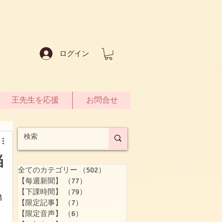
ログイン
王先生を応援
お問合せ
当
全てのカテゴリー
（502）
502件の記事
【每週新聞】
（77）
77件の記事
【下課時間】
（79）
79件の記事
M
【限定記事】
（7）
7件の記事
【限定音声】
（6）
6件の記事