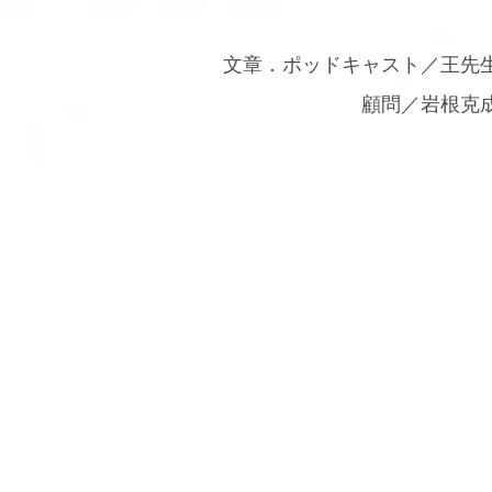
文章．ポッドキャスト／王先
顧問／岩根克