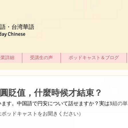
語・台湾華語
day Chinese
授業詳細
受講生の声
ポッドキャスト＆ブログ
日圓貶值，什麼時候才結束？
います。中国語で円安について話せますか？実は
3組の単
はポッドキャストをお聞きください）