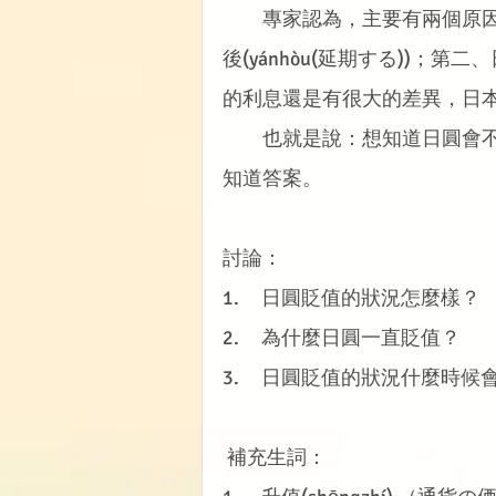
　　專家認為，主要有兩個原
後(yánhòu(延期する))
的利息還是有很大的差異，日
　　也就是說：想知道日圓會
知道答案。
討論：
1.     日圓貶值的狀況怎麼樣？
2.     為什麼日圓一直貶值？
3.     日圓貶值的狀況什麼時
補充生詞：