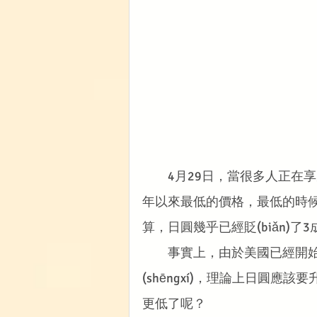
　　4月29日，當很多人正在享受黃金
年以來最低的價格，最低的時候
算，日圓幾乎已經貶(biǎn)了3
　　事實上，由於美國已經開始準備
(shēngxí)，理論上日圓應該要
更低了呢？