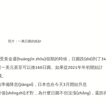
照片：一萬日圓的紙鈔
週(huángjīn zhōu)假期的時候，日圓跌(dié)到了34
一美元甚至可以換160日圓。如果從2021年年初開始計
成。
降息(jiàngxí)，日本也在今天3月開始升息
升值(shēngzhí)才對，為什麼日圓不但沒漲(zhǎng)，還跌