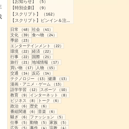
【お知らせ】
（5）
5件の記事
生
【特別企劃】
（9）
9件の記事
【スクリプト】
（162）
162件の記事
成
【スクリプト】ピンイン＆注音付き
（158）
158件の記事
48件の記事
41件の記事
日常
（48）
社会
（41）
39件の記事
24件の記事
文化
（39）
食べ物
（24）
23件の記事
季節
（23）
22件の記事
エンターテインメント
（22）
22件の記事
22件の記事
環境
（22）
経済
（22）
22件の記事
21件の記事
行事
（22）
国際
（21）
21件の記事
17件の記事
旅行
（21）
地域情報
（17）
17件の記事
15件の記事
買い物
（17）
人物
（15）
14件の記事
14件の記事
交通
（14）
反応
（14）
13件の記事
13件の記事
テクノロジー
（13）
健康
（13）
13件の記事
漫画・アニメ・ゲーム
（13）
12件の記事
10件の記事
語学学習
（12）
スポーツ
（10）
9件の記事
8件の記事
教育
（9）
インターネット
（8）
8件の記事
6件の記事
ビジネス
（8）
トーク
（6）
6件の記事
6件の記事
政治
（6）
歴史
（6）
6件の記事
6件の記事
番組関連
（6）
音楽
（6）
6件の記事
5件の記事
騒ぎ
（6）
ファッション
（5）
5件の記事
5件の記事
5件の記事
仕事
（5）
動物
（5）
家族
（5）
5件の記事
4件の記事
4件の記事
広告
（5）
事件
（4）
宗教
（4）