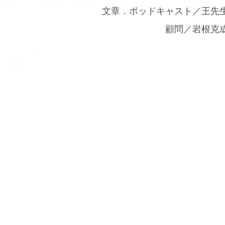
文章．ポッドキャスト／王先
顧問／岩根克