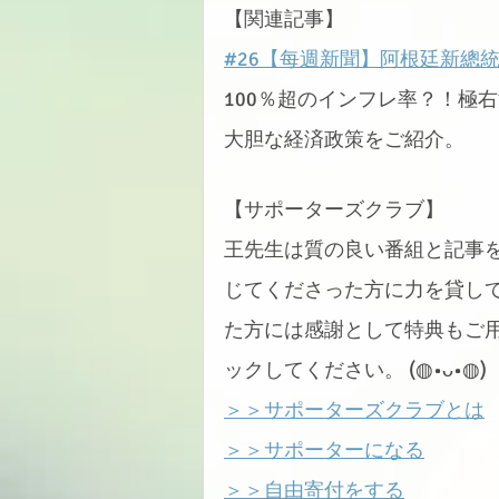
【関連記事】
#26【每週新聞】阿根廷新總
100％超のインフレ率？！極
大胆な経済政策をご紹介。
【サポーターズクラブ】
王先生は質の良い番組と記事
じてくださった方に力を貸し
た方には感謝として特典もご用
ックしてください。 (◍•ᴗ•◍)
＞＞サポーターズクラブとは
＞＞サポーターになる
＞＞自由寄付をする