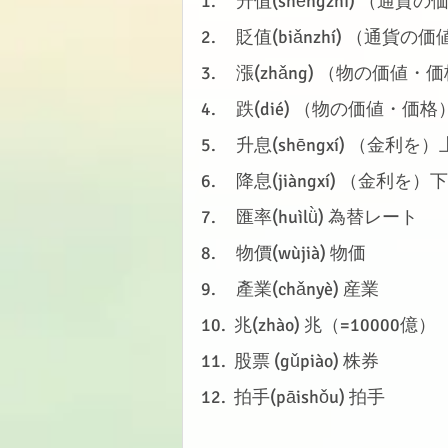
1.     升值(shēngzhí) （
2.     貶值(biǎnzhí) （通
3.     漲(zhǎng) （物の価
4.     跌(dié) （物の価値・
5.     升息(shēngxí) 
6.     降息(jiàngxí) 
7.     匯率(huìlǜ) 為替レート
8.     物價(wùjià) 物価
9.     產業(chǎnyè) 産業
10.  兆(zhào) 兆（=10000億）
11.  股票 (gǔpiào) 株券
12.  拍手(pāishǒu) 拍手