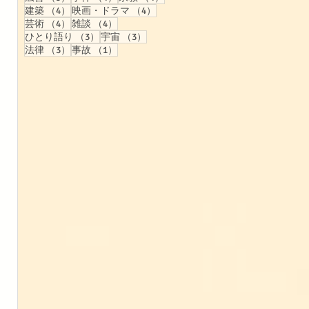
4件の記事
4件の記事
建築
（4）
映画・ドラマ
（4）
4件の記事
4件の記事
芸術
（4）
雑談
（4）
3件の記事
3件の記事
ひとり語り
（3）
宇宙
（3）
3件の記事
1件の記事
法律
（3）
事故
（1）