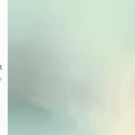
と
感
っ
ェ