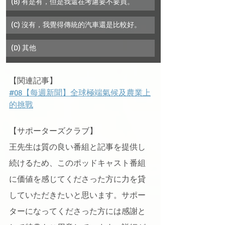
(B) 有是有，但是我還在考慮要不要買。
(C) 沒有，我覺得傳統的汽車還是比較好。
(D) 其他
【関連記事】
#08【每週新聞】全球極端氣候及農業上
的挑戰
【サポーターズクラブ】
王先生は質の良い番組と記事を提供し
続けるため、このポッドキャスト番組
に価値を感じてくださった方に力を貸
していただきたい
と思いま
す。サポー
ターになってくださった方には感謝と