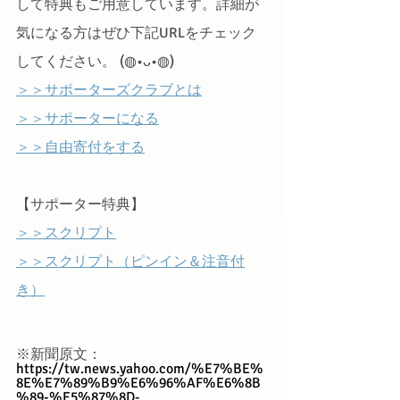
して特典もご用意しています。詳細が
気になる方はぜひ下記URLをチェック
してください。 (◍•ᴗ•◍)ゝ
＞＞サポーターズクラブとは
＞＞サポーターになる
＞＞自由寄付をする
【サポーター特典】
＞＞スクリプト
＞＞スクリプト（ピンイン＆注音付
き）
※新聞原文：
https://tw.news.yahoo.com/%E7%BE%
8E%E7%89%B9%E6%96%AF%E6%8B
%89-%E5%87%8D-