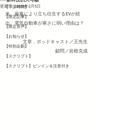
更新日：
2025年2月5日
【下課時間】
米、厳寒により立ち往生するEVが続
【限定記事】
出。電気自動車が寒さに弱い理由は？
【限定音声】
【お知らせ】
文章．ポッドキャスト／王先生
【特別企劃】
顧問／岩根克成
【スクリプト】
【スクリプト】ピンイン＆注音付き