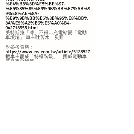
%E4%B8%8D%E5%BE%97-
%E5%85%85%E9%9B%BB%E7%AB%9
9%E8%AE%8A-
%E9%9B%BB%E5%8B%95%E8%BB%
8A%E5%A2%B3%E5%A0%B4-
042718955.html
美特斯拉「凍」不得…充電站變「電動
車墳場」 車主吐苦水：災難
※參考資料：
https://www.cw.com.tw/article/5128527
把車主寵成「特權階級」　挪威電動車
普及率全球第一
https://www.battway.com.tw/website/in
fo_technology_detailed/422/2023-
electric-vehicles-chargingF-piles
2023年台灣電動車、充電樁暨相關建
設 年終總整理
https://www.storm.mg/article/4995802
全球車市重新洗牌！中國電動車迅速崛
起，消費者在想什麼？投資人該關心哪
些事？
https://www.youtube.com/watch?
v=h90PSULcW_A
大陸成最大汽車出口國　比亞迪投千億
發展「整車智慧」