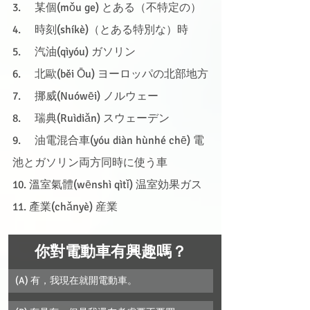
3.     某個(mǒu ge) とある（不特定の）
4.     時刻(shíkè)（とある特別な）時
5.     汽油(qìyóu) ガソリン
6.     北歐(běi Ōu) ヨーロッパの北部地方
7.     挪威(Nuówēi) ノルウェー
8.     瑞典(Ruìdiǎn) スウェーデン
9.     油電混合車(yóu diàn hùnhé chē) 電
池とガソリン両方同時に使う車
10. 溫室氣體(wēnshì qìtǐ) 温室効果ガス
11. 產業(chǎnyè) 産業
你對電動車有興趣嗎？
(A) 有，我現在就開電動車。