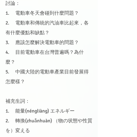
討論：
1.     電動車冬天會碰到什麼問題？
2.     電動車和傳統的汽油車比起來，各
有什麼優點和缺點？
3.     應該怎麼解決電動車的問題？
4.     目前電動車在台灣普遍嗎？為什
麼？
5.     中國大陸的電動車產業目前發展得
怎麼樣？
補充生詞：
1.     能量(néngliàng) エネルギー
2.     轉換(zhuǎnhuàn) （物の状態や性質
を）変える