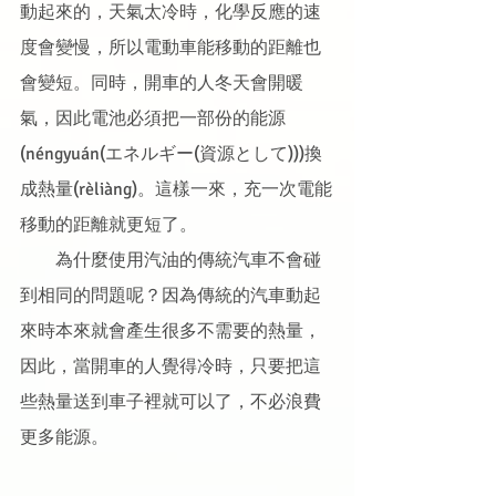
動起來的，天氣太冷時，化學反應的速
度會變慢，所以電動車能移動的距離也
會變短。同時，開車的人冬天會開暖
氣，因此電池必須把一部份的能源
(néngyuán(エネルギー(資源として)))換
成熱量(rèliàng)。這樣一來，充一次電能
移動的距離就更短了。
　　為什麼使用汽油的傳統汽車不會碰
到相同的問題呢？因為傳統的汽車動起
來時本來就會產生很多不需要的熱量，
因此，當開車的人覺得冷時，只要把這
些熱量送到車子裡就可以了，不必浪費
更多能源。