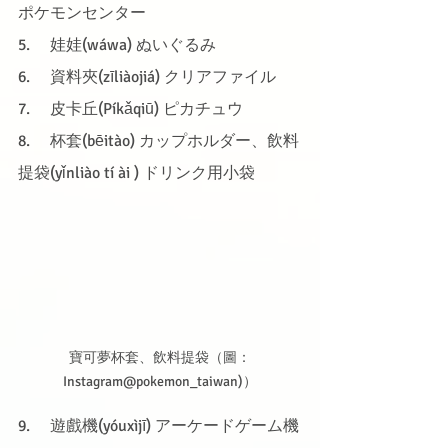
ポケモンセンター
5.     娃娃(wáwa) ぬいぐるみ
6.     資料夾(zīliàojiá) クリアファイル
7.     皮卡丘(Píkǎqiū) ピカチュウ
8.     杯套(bēitào) カップホルダー、飲料
提袋(yǐnliào tí ài ) ドリンク用小袋
寶可夢杯套、飲料提袋（圖：
Instagram@pokemon_taiwan)）
9.     遊戲機(yóuxìjī) アーケードゲーム機