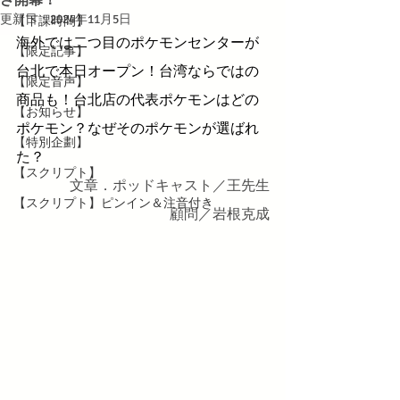
更新日：
2024年11月5日
【下課時間】
海外では二つ目のポケモンセンターが
【限定記事】
台北で本日オープン！台湾ならではの
【限定音声】
商品も！台北店の代表ポケモンはどの
【お知らせ】
ポケモン？なぜそのポケモンが選ばれ
【特別企劃】
た？
【スクリプト】
文章．ポッドキャスト／王先生
【スクリプト】ピンイン＆注音付き
顧問／岩根克成