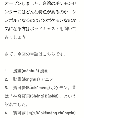
オープンしました。台湾のポケモンセ
ンターにはどんな特色があるのか、シ
ンボルとなるのはどのポケモンなのか...
気になる方はポ
ッドキャストを聞いて
みましょう！
さて、今回の単語はこちらです。
1.     漫畫(mànhuà) 漫画
2.     動畫(dònghuà) アニメ
3.     寶可夢(Bǎokěmèng) ポケモン。昔
は「神奇寶貝(Shénqí Bǎobèi) 」という
訳名でした。
4.     寶可夢中心(Bǎokěmèng zhōngxīn) 