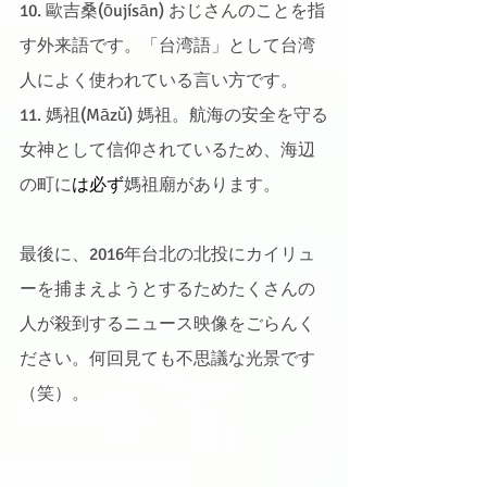
10. 歐吉桑(ōujísān) おじさんのことを指
す外来語です。「台湾語」として台湾
人によく使われている言い方です。
11. 媽祖(Māzǔ) 媽祖。航海の安全を守る
女神として信仰されているため、海辺
の町に
は必ず
媽祖廟があります。
最後に、2016年台北の北投にカイリュ
ーを捕まえようとするためたくさんの
人が殺到するニュース映像をごらんく
ださい。何回見ても不思議な光景です
（笑）。