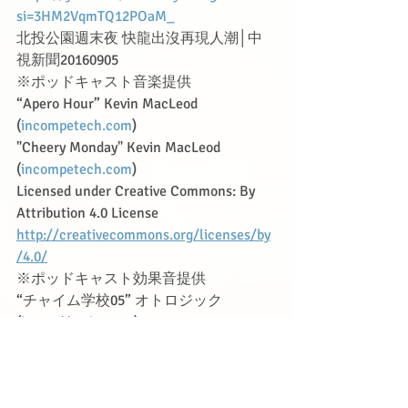
si=3HM2VqmTQ12POaM_
北投公園週末夜 快龍出沒再現人潮│中
視新聞20160905
※ポッドキャスト音楽提供　
“Apero Hour” Kevin MacLeod 
(
incompetech.com
)
"Cheery Monday" Kevin MacLeod 
(
incompetech.com
)
Licensed under Creative Commons: By 
Attribution 4.0 License
http://creativecommons.org/licenses/by
/4.0/
※ポッドキャスト効果音提供
“チャイム学校05” オトロジック
(
https://otologic.jp
)
タグ：
エンターテインメント
漫画・アニメ・ゲーム
【下課時間】