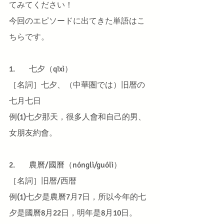
てみてください！
今回のエピソードに出てきた単語はこ
ちらです。
1.	七夕（qīxì）
［名詞］七夕、（中華圏では）旧暦の
七月七日
例(1)七夕那天，很多人會和自己的男、
女朋友約會。
2.	農曆/國曆（nónglì/guólì）
［名詞］旧暦/西暦
例(1)七夕是農曆7月7日，所以今年的七
夕是國曆8月22日，明年是8月10日。