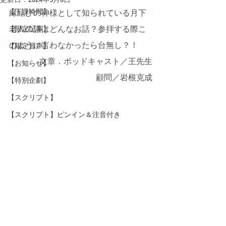
【下課時間】
縁結びの神様として知られている月下
老人の話はどんなお話？参拝する際こ
【限定記事】
のように言わなかったら台無し？！
【限定音声】
文章．ポッドキャスト／王先生
【お知らせ】
顧問／岩根克成
【特別企劃】
【スクリプト】
【スクリプト】ピンイン＆注音付き