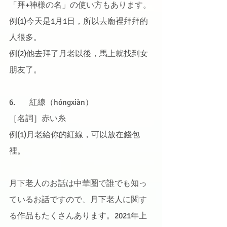
「拜+神様の名」の使い方もあります。
例(1)今天是1月1日，所以去廟裡拜拜的
人很多。
例(2)他去拜了月老以後，馬上就找到女
朋友了。
6.	紅線（hóngxiàn）
［名詞］赤い糸
例(1)月老給你的紅線，可以放在錢包
裡。
月下老人のお話は中華圏で誰でも知っ
ているお話ですので、月下老人に関す
る作品もたくさんあります。2021年上