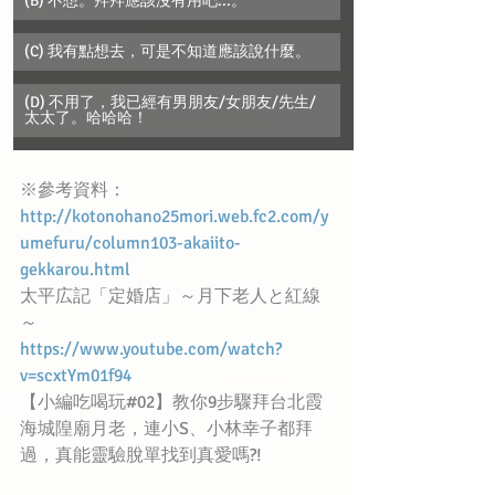
(B) 不想。拜拜應該沒有用吧...。
(C) 我有點想去，可是不知道應該說什麼。
(D) 不用了，我已經有男朋友/女朋友/先生/
太太了。哈哈哈！
※參考資料：
http://kotonohano25mori.web.fc2.com/y
umefuru/column103-akaiito-
gekkarou.html
太平広記「定婚店」～月下老人と紅線
～
https://www.youtube.com/watch?
v=scxtYm01f94
【小編吃喝玩#02】教你9步驟拜台北霞
海城隍廟月老，連小S、小林幸子都拜
過，真能靈驗脫單找到真愛嗎?!