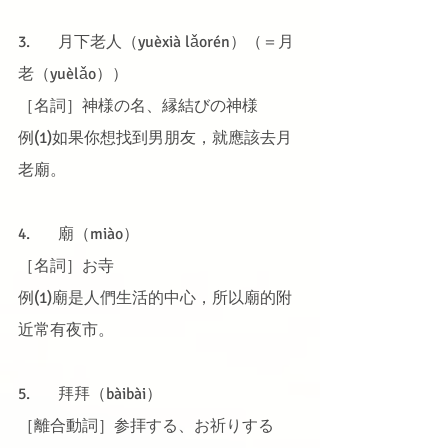
3.	月下老人（yuèxià lǎorén）（＝月
老（yuèlǎo））
［名詞］神様の名、縁結びの神様
例(1)如果你想找到男朋友，就應該去月
老廟。
4.	廟（miào）
［名詞］お寺
例(1)廟是人們生活的中心，所以廟的附
近常有夜市。
5.	拜拜（bàibài）
［離合動詞］参拝する、お祈りする