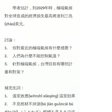
　　學者估計，到2029年時，極端氣候
對全球造成的經濟損失最高將達到三兆
(zhào)美元。
討論：
1.     你對最近的極端氣候有什麼感覺？
2.     人們為什麼不能控制氣溫？
3.     針對極端氣候，台灣目前有哪些計
畫和對策？
補充生詞：
1.     溫室效應(wēnshì xiàoyìng) 温室効果
2.     不見棺材不掉淚(bú jiàn guāncái bú 