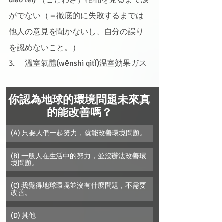
diào lèi) （ことわざ）棺桶を見るまで涙
がでない（＝徹底的に失敗するまでは
他人の意見を聞かないし、自分の誤り
を認めないこと。）
3.     溫室氣體(wēnshì qìtǐ)温室効果ガス
你認為地球的環境問題未來真
的能改善嗎？
(A) 只要人們一起努力，就能改善環境問題。
(B) 一般人在生活中的努力，並沒辦法改善環
境問題。
(C) 我覺得地球環境並沒有什麼問題，不需要
改善。
(D) 其他