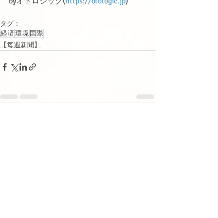
byオトロジック(
https://otologic.jp
)
タグ：
経済
環境
国際
【每週新聞】
関連記事
すべて表示