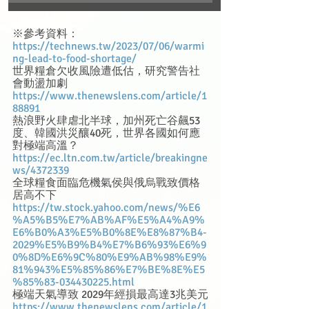
※參考資料：
https://technews.tw/2023/07/06/warmi
ng-lead-to-food-shortage/
世界糧倉欠收風險遭低估，研究警告社
會動盪加劇
https://www.thenewslens.com/article/1
88891
熱浪野火肆虐北半球，加州死亡谷飆53
度、韓國洪災釀40死，世界各國如何應
對極端高溫？
https://ec.ltn.com.tw/article/breakingne
ws/4372339
全球糧食面臨危機氣侯與俄烏戰致價格
居高不下
https://tw.stock.yahoo.com/news/%E6
%A5%B5%E7%AB%AF%E5%A4%A9%
E6%B0%A3%E5%B0%8E%E8%87%B4-
2029%E5%B9%B4%E7%B6%93%E6%9
0%8D%E6%9C%80%E9%AB%98%E9%
81%943%E5%85%86%E7%BE%8E%E5
%85%83-034430225.html
極端天氣導致 2029年經損最高達3兆美元
https://www.thenewslens.com/article/1