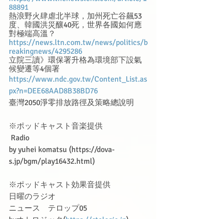
88891
熱浪野火肆虐北半球，加州死亡谷飆53
度、韓國洪災釀40死，世界各國如何應
對極端高溫？
https://news.ltn.com.tw/news/politics/b
reakingnews/4295286
立院三讀》環保署升格為環境部下設氣
候變遷等4個署
https://www.ndc.gov.tw/Content_List.as
px?n=DEE68AAD8B38BD76
臺灣2050淨零排放路徑及策略總說明
※ポッドキャスト音楽提供　
 Radio
by yuhei komatsu (https://dova-
s.jp/bgm/play16432.html)
※ポッドキャスト効果音提供
日曜のラジオ 
ニュース　テロップ05 