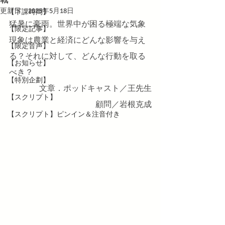
更新日：
2025年5月18日
【下課時間】
猛暑に豪雨。世界中が困る極端な気象
【限定記事】
現象は農業と経済にどんな影響を与え
【限定音声】
る？そ
れ
に対して、どんな行動を取る
【お知らせ】
べき？
【特別企劃】
文章．ポッドキャスト／王先生
【スクリプト】
顧問／岩根克成
【スクリプト】ピンイン＆注音付き