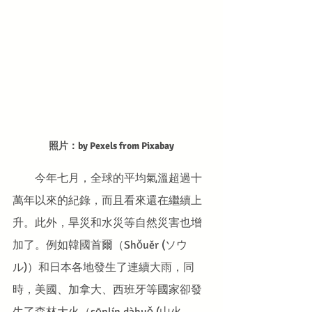
照片：by Pexels from Pixabay
　　今年七月，全球的平均氣溫超過十
萬年以來的紀錄，而且看來還在繼續上
升。此外，旱災和水災等自然災害也增
加了。例如韓國首爾（Shǒuěr (ソウ
ル)）和日本各地發生了連續大雨，同
時，美國、加拿大、西班牙等國家卻發