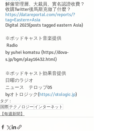
解僱管理層、大裁員、實名認證收費？
收購Twitter後馬斯克做了什麼？
https://datareportal.com/reports/?
tag=Eastern+Asia
Digital 2023(posts tagged eastern Asia)
※ポッドキャスト音楽提供　
 Radio
by yuhei komatsu (https://dova-
s.jp/bgm/play16432.html)
※ポッドキャスト効果音提供
日曜のラジオ 
ニュース　テロップ05 
byオトロジック(
https://otologic.jp
)
タグ：
国際
テクノロジー
インターネット
【每週新聞】