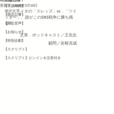
更新日：
2025年3月10日
【下課時間】
米IT大手メタの「スレッズ」vs．「ツイ
【限定記事】
ッター」。誰がこのSNS戦争に勝ち残
る？
【限定音声】
【お知らせ】
文章．ポッドキャスト／王先生
【特別企劃】
顧問／岩根克成
【スクリプト】
【スクリプト】ピンイン＆注音付き