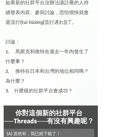
如果新的社群平台沒辦法讓註冊的人持
續發表內容、參與討論，恐怕很快就會
退流行(tuì liúxíng(流行遅れ))了。
討論：
1.     馬斯克和推特在過去一年內發生了
什麼事？
2.     推特在日本和台灣的地位相同嗎？
為什麼？
3.    什麼樣的社群平台會成功？
你對這個新的社群平台
──Threads──有沒有興趣呢？
(A) 當然有，我已經下載了！