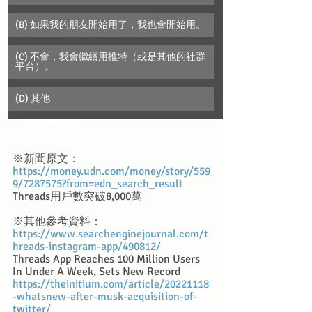
(B) 如果我的朋友開始用了，我也會開始用。
(C) 不會，我會繼續用推特（或是其他的社群
平台）。
(D) 其他
※新聞原文：
https://money.udn.com/money/story/559
9/7287575?from=edn_search_result
Threads用戶數突破8,000萬
※其他參考資料：
https://www.searchenginejournal.com/t
hreads-instagram-app/490812/
Threads App Reaches 100 Million Users 
In Under A Week, Sets New Record
https://theinitium.com/article/20221118
-whatsnew-after-musk-acquisition-of-
twitter/