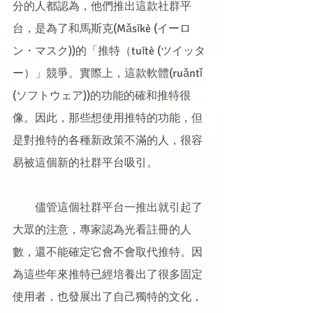
分的人都認為，他們推出這款社群平
台，是為了和馬斯克(Mǎsīkè (イーロ
ン・マスク))的「推特（tuītè (ツイッタ
ー）」競爭。實際上，這款軟體(ruǎntǐ 
(ソフトウェア))的功能的確和推特很
像。因此，那些想使用推特的功能，但
是對推特的各種新政策不滿的人，很容
易被這個新的社群平台吸引。
　　儘管這個社群平台一推出就引起了
大眾的注意，專家認為光看註冊的人
數，還不能確定它會不會取代推特。因
為這些年來推特已經培養出了很多固定
使用者，也發展出了自己獨特的文化，