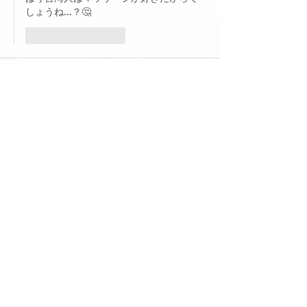
しょうね...？🤔
いいね！
返信
ゲスト
2023年6月21日
王老師こんにちは。
父の日のお話、とても面白かったです。丁寧
にお話されているので、聲調の勉強にもなり
ました。
次回も楽しみです！（伊藤）
いいね！
返信
王先生 wanglaoshi886
2023年6月22日
返信先
ゲスト
謝謝！
役に立てれば嬉しいです！今後ともよろ
しくお願いいたします～！