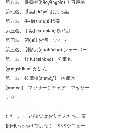
第八名、保養品(bǎoyǎngpǐn) 美容用品
第七名、茶葉(cháyè) お茶っ葉
第六名、手機(shǒujī) 携帯
第五名、手錶(shǒubiǎo) 腕時計
第四名、酒(jiǔ) お酒、ワイン
第三名、刮鬍刀(guāhúdāo) シェーバー
第二名、錢包(qiánbāo)、公事包
(gōngshìbāo) かばん
第一名、按摩椅(ànmóyǐ)、按摩器
(ànmóqì)　マッサージチェア、マッサー
ジ器
ただし、この調査はお父さんたちに直
接聞いたわけではなく、SNSやニュー