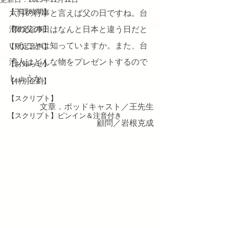
【下課時間】
六月の行事と言えば父の日ですね。台
湾の父の日はなんと日本と違う日だと
【限定記事】
いうことは知っていますか。また、台
【限定音声】
湾人はどんな物をプレゼントするので
【お知らせ】
しょうか。
【特別企劃】
【スクリプト】
文章．ポッドキャスト／王先生
【スクリプト】ピンイン＆注音付き
顧問／岩根克成