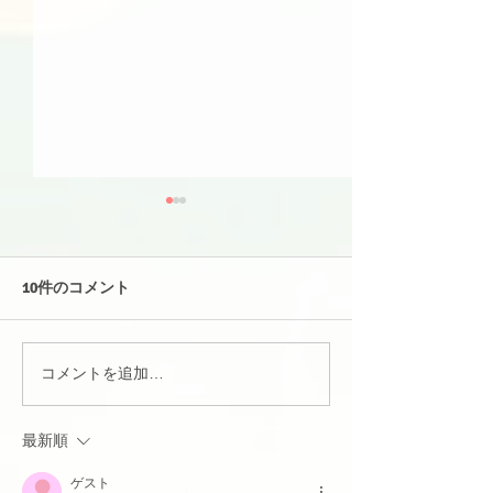
10件のコメント
コメントを追加…
#163【下課時間】今、台
#161【下課時
湾で大ブーム！10人に1人
家を見学してみ
がダウンロードしたゲー
最新順
ム
ゲスト