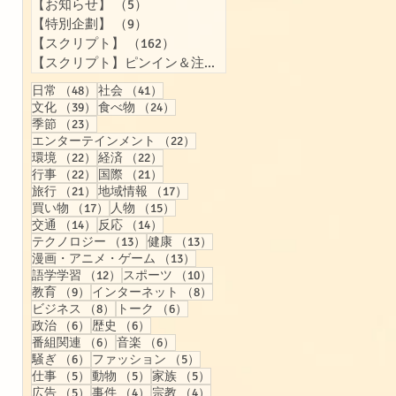
【お知らせ】
（5）
5件の記事
【特別企劃】
（9）
9件の記事
【スクリプト】
（162）
162件の記事
【スクリプト】ピンイン＆注音付き
（158）
158件の記事
48件の記事
41件の記事
日常
（48）
社会
（41）
39件の記事
24件の記事
文化
（39）
食べ物
（24）
23件の記事
季節
（23）
22件の記事
エンターテインメント
（22）
22件の記事
22件の記事
環境
（22）
経済
（22）
22件の記事
21件の記事
行事
（22）
国際
（21）
21件の記事
17件の記事
旅行
（21）
地域情報
（17）
17件の記事
15件の記事
買い物
（17）
人物
（15）
14件の記事
14件の記事
交通
（14）
反応
（14）
13件の記事
13件の記事
テクノロジー
（13）
健康
（13）
13件の記事
漫画・アニメ・ゲーム
（13）
12件の記事
10件の記事
語学学習
（12）
スポーツ
（10）
9件の記事
8件の記事
教育
（9）
インターネット
（8）
8件の記事
6件の記事
ビジネス
（8）
トーク
（6）
6件の記事
6件の記事
政治
（6）
歴史
（6）
6件の記事
6件の記事
番組関連
（6）
音楽
（6）
6件の記事
5件の記事
騒ぎ
（6）
ファッション
（5）
5件の記事
5件の記事
5件の記事
仕事
（5）
動物
（5）
家族
（5）
5件の記事
4件の記事
4件の記事
広告
（5）
事件
（4）
宗教
（4）