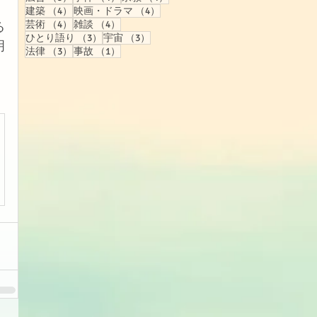
4件の記事
4件の記事
建築
（4）
映画・ドラマ
（4）
4件の記事
4件の記事
芸術
（4）
雑談
（4）
る
3件の記事
3件の記事
ひとり語り
（3）
宇宙
（3）
明
3件の記事
1件の記事
法律
（3）
事故
（1）