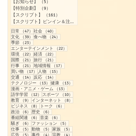
【お知らせ】
（5）
5件の記事
【特別企劃】
（9）
9件の記事
【スクリプト】
（161）
161件の記事
【スクリプト】ピンイン＆注音付き
（157）
157件の記事
47件の記事
40件の記事
日常
（47）
社会
（40）
39件の記事
24件の記事
文化
（39）
食べ物
（24）
23件の記事
季節
（23）
22件の記事
エンターテインメント
（22）
22件の記事
22件の記事
環境
（22）
経済
（22）
21件の記事
21件の記事
国際
（21）
旅行
（21）
21件の記事
17件の記事
行事
（21）
地域情報
（17）
17件の記事
15件の記事
買い物
（17）
人物
（15）
14件の記事
14件の記事
交通
（14）
反応
（14）
13件の記事
13件の記事
テクノロジー
（13）
健康
（13）
13件の記事
漫画・アニメ・ゲーム
（13）
12件の記事
10件の記事
語学学習
（12）
スポーツ
（10）
9件の記事
8件の記事
教育
（9）
インターネット
（8）
8件の記事
6件の記事
ビジネス
（8）
トーク
（6）
6件の記事
6件の記事
政治
（6）
歴史
（6）
6件の記事
6件の記事
番組関連
（6）
音楽
（6）
6件の記事
5件の記事
騒ぎ
（6）
ファッション
（5）
5件の記事
5件の記事
5件の記事
仕事
（5）
動物
（5）
家族
（5）
5件の記事
4件の記事
4件の記事
広告
（5）
事件
（4）
宗教
（4）