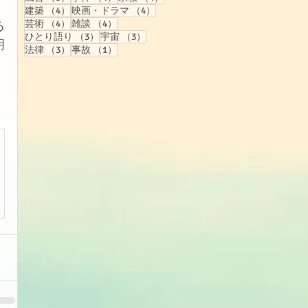
4件の記事
4件の記事
建築
（4）
映画・ドラマ
（4）
4件の記事
4件の記事
芸術
（4）
雑談
（4）
る
3件の記事
3件の記事
ひとり語り
（3）
宇宙
（3）
明
3件の記事
1件の記事
法律
（3）
事故
（1）