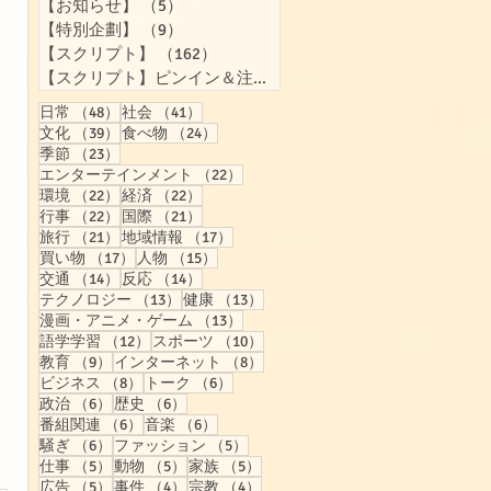
【お知らせ】
（5）
5件の記事
【特別企劃】
（9）
9件の記事
【スクリプト】
（162）
162件の記事
【スクリプト】ピンイン＆注音付き
（158）
158件の記事
48件の記事
41件の記事
日常
（48）
社会
（41）
39件の記事
24件の記事
文化
（39）
食べ物
（24）
23件の記事
季節
（23）
22件の記事
エンターテインメント
（22）
22件の記事
22件の記事
環境
（22）
経済
（22）
22件の記事
21件の記事
行事
（22）
国際
（21）
21件の記事
17件の記事
旅行
（21）
地域情報
（17）
17件の記事
15件の記事
買い物
（17）
人物
（15）
14件の記事
14件の記事
交通
（14）
反応
（14）
13件の記事
13件の記事
テクノロジー
（13）
健康
（13）
13件の記事
漫画・アニメ・ゲーム
（13）
12件の記事
10件の記事
語学学習
（12）
スポーツ
（10）
9件の記事
8件の記事
教育
（9）
インターネット
（8）
8件の記事
6件の記事
ビジネス
（8）
トーク
（6）
6件の記事
6件の記事
政治
（6）
歴史
（6）
6件の記事
6件の記事
番組関連
（6）
音楽
（6）
6件の記事
5件の記事
騒ぎ
（6）
ファッション
（5）
5件の記事
5件の記事
5件の記事
仕事
（5）
動物
（5）
家族
（5）
5件の記事
4件の記事
4件の記事
広告
（5）
事件
（4）
宗教
（4）