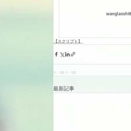
wanglao
【スクリプト】
最新記事