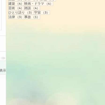
4件の記事
4件の記事
建築
（4）
映画・ドラマ
（4）
4件の記事
4件の記事
芸術
（4）
雑談
（4）
3件の記事
3件の記事
ひとり語り
（3）
宇宙
（3）
3件の記事
1件の記事
法律
（3）
事故
（1）
表示