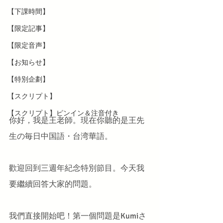
【下課時間】
【限定記事】
【限定音声】
【お知らせ】
【特別企劃】
【スクリプト】
【スクリプト】ピンイン＆注音付き
你好，我是王老師。現在你聽的是王先
生の毎日中国語・台湾華語。
歡迎回到三週年紀念特別節目。今天我
要繼續回答大家的問題。
我們直接開始吧！第一個問題是Kumiさ