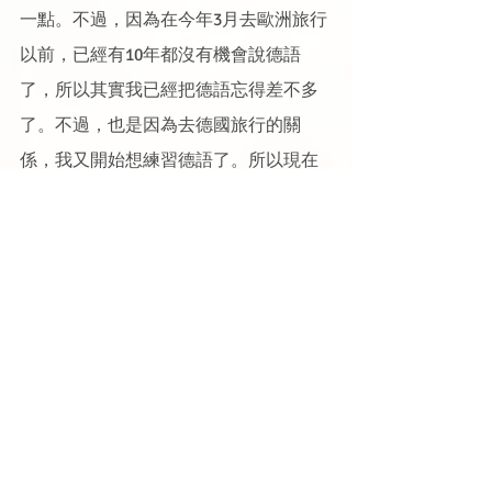
一點。不過，因為在今年3月去歐洲旅行
以前，已經有10年都沒有機會說德語
了，所以其實我已經把德語忘得差不多
了。不過，也是因為去德國旅行的關
係，我又開始想練習德語了。所以現在
我每天都一點一點地複習德語。希望下
一次再見到我的德國朋友的時候，可以
用德語跟他們聊天囉。
好，那下一個問題是小豆餅同學問的：
王老師，三週年快樂！我想問老師的問
題是：每天生活時，老師有沒有格言或
是座右銘？王先生は格言や座右の銘が
ありますか？