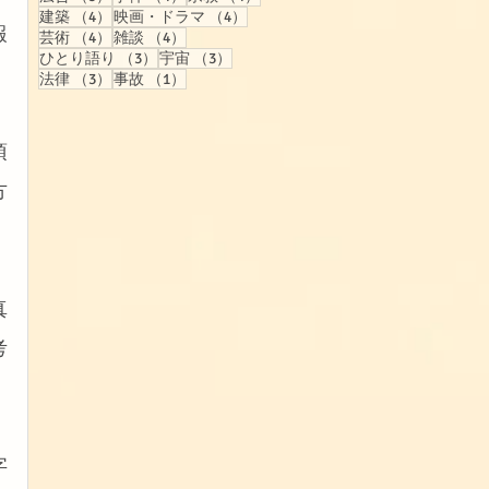
4件の記事
4件の記事
建築
（4）
映画・ドラマ
（4）
報
4件の記事
4件の記事
芸術
（4）
雑談
（4）
3件の記事
3件の記事
ひとり語り
（3）
宇宙
（3）
3件の記事
1件の記事
法律
（3）
事故
（1）
須
方
真
考
字