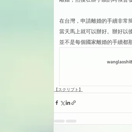
在台灣，申請離婚的手續非常
當天馬上就可以辦好。辦好以
並不是每個國家離婚的手續都
wanglao
【スクリプト】