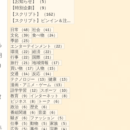
【お知らせ】
（5）
5件の記事
【特別企劃】
（9）
9件の記事
【スクリプト】
（162）
162件の記事
【スクリプト】ピンイン＆注音付き
（158）
158件の記事
48件の記事
41件の記事
日常
（48）
社会
（41）
39件の記事
24件の記事
文化
（39）
食べ物
（24）
23件の記事
季節
（23）
る
22件の記事
エンターテインメント
（22）
22件の記事
22件の記事
環境
（22）
経済
（22）
明
22件の記事
21件の記事
行事
（22）
国際
（21）
21件の記事
17件の記事
旅行
（21）
地域情報
（17）
り
17件の記事
15件の記事
買い物
（17）
人物
（15）
14件の記事
14件の記事
交通
（14）
反応
（14）
13件の記事
13件の記事
テクノロジー
（13）
健康
（13）
13件の記事
漫画・アニメ・ゲーム
（13）
12件の記事
10件の記事
語学学習
（12）
スポーツ
（10）
9件の記事
8件の記事
教育
（9）
インターネット
（8）
幫
8件の記事
6件の記事
ビジネス
（8）
トーク
（6）
6件の記事
6件の記事
政治
（6）
歴史
（6）
6件の記事
6件の記事
番組関連
（6）
音楽
（6）
6件の記事
5件の記事
騒ぎ
（6）
ファッション
（5）
5件の記事
5件の記事
5件の記事
仕事
（5）
動物
（5）
家族
（5）
手
5件の記事
4件の記事
4件の記事
広告
（5）
事件
（4）
宗教
（4）