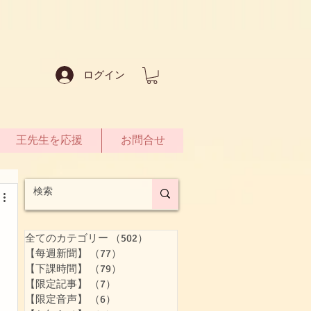
ログイン
王先生を応援
お問合せ
全てのカテゴリー
（502）
502件の記事
【每週新聞】
（77）
77件の記事
【下課時間】
（79）
79件の記事
【限定記事】
（7）
7件の記事
【限定音声】
（6）
6件の記事