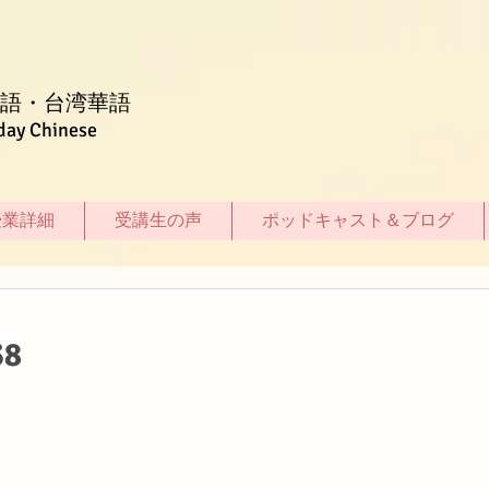
語・台湾華語
day Chinese
授業詳細
受講生の声
ポッドキャスト＆ブログ
8