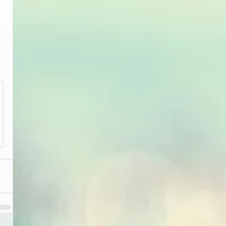
，
，
。