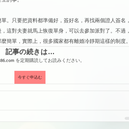
簡單。只要把資料都準備好，簽好名，再找兩個證人簽名
後，這對夫妻就馬上恢復單身，可以去參加派對了。不過
那麼簡單，實際上，很多國家都有離婚冷靜期這樣的制度
記事の続きは…
shi886.com を定期購読してお読みください。
今すぐ申込む