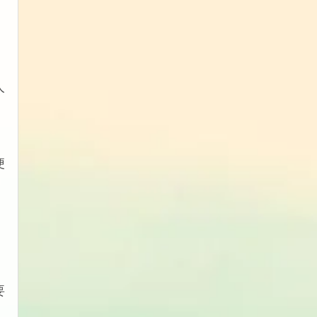
人
便
。
要