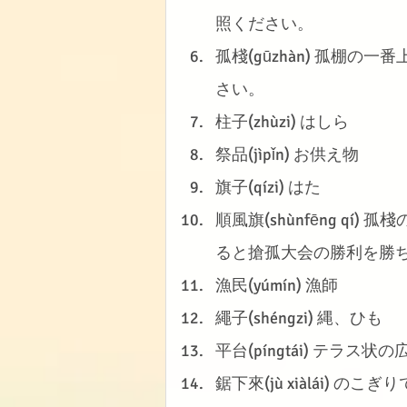
照ください。
孤棧(gūzhàn) 孤棚
さい。
柱子(zhùzi) はしら
祭品(jìpǐn) お供え物
旗子(qízi) はた
順風旗(shùnfēng q
ると搶孤大会の勝利を勝
漁民(yúmín) 漁師
繩子(shéngzi) 縄、ひも
平台(píngtái) テラス状
鋸下來(jù xiàlái) のこ