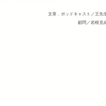
文章．ポッドキャスト／王先
顧問／岩根克