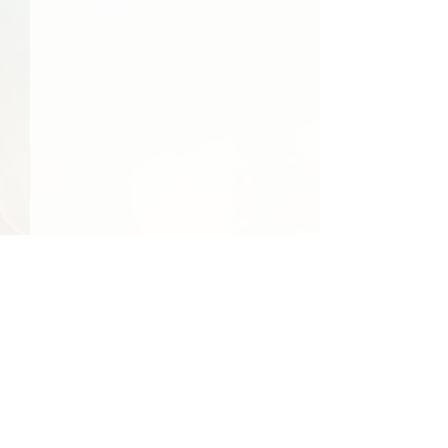
48件の記事
41件の記事
39件の記事
日常
（48）
社会
（41）
文化
（39）
24件の記事
23件の記事
食べ物
（24）
季節
（23）
22件の記事
22件の記事
エンターテインメント
（22）
環境
（22）
22件の記事
22件の記事
21件の記事
21件の記事
経済
（22）
行事
（22）
国際
（21）
旅行
（21）
17件の記事
17件の記事
15件の記事
地域情報
（17）
買い物
（17）
人物
（15）
14件の記事
14件の記事
13件の記事
交通
（14）
反応
（14）
テクノロジー
（13）