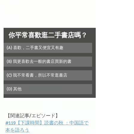
你平常喜歡逛二手書店嗎？
(A) 喜歡，二手書又便宜又有趣
(B) 我更喜歡去一般的書店買新的書
(C) 我不常看書，所以不常逛書店
(D) 其他
【関連記事/エピソード】
#119【下課時間】読書の秋 ：中国語で
本を語ろう