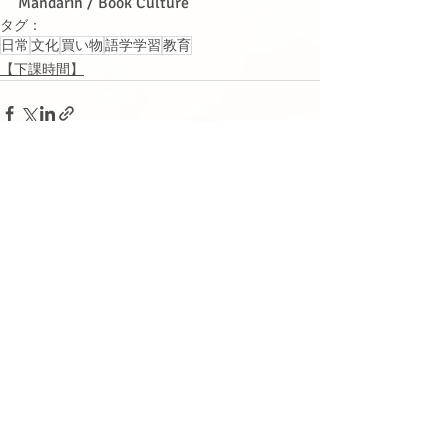
Mandarin / Book Culture
タグ：
日常
文化
買い物
語学学習
教育
【下課時間】
関連記事
すべて表示