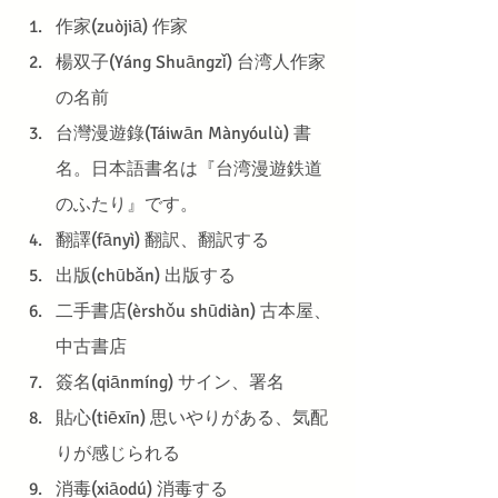
作家(zuòjiā) 作家
楊双子(Yáng Shuāngzǐ) 台湾人作家
の名前
台灣漫遊錄(Táiwān Mànyóulù) 書
名。日本語書名は『台湾漫遊鉄道
のふたり』です。
翻譯(fānyì) 翻訳、翻訳する
出版(chūbǎn) 出版する
二手書店(èrshǒu shūdiàn) 古本屋、
中古書店
簽名(qiānmíng) サイン、署名
貼心(tiēxīn) 思いやりがある、気配
りが感じられる
消毒(xiāodú) 消毒する