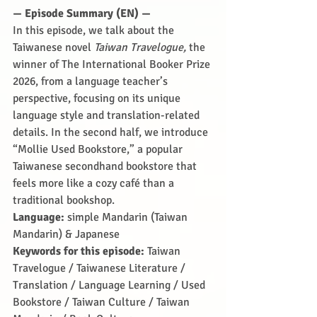
— Episode Summary (EN) —
In this episode, we talk about the 
Taiwanese novel 
Taiwan Travelogue,
 the 
winner of The International Booker Prize 
2026, from a language teacher’s 
perspective, focusing on its unique 
language style and translation-related 
details. In the second half, we introduce 
“Mollie Used Bookstore,” a popular 
Taiwanese secondhand bookstore that 
feels more like a cozy café than a 
traditional bookshop.
Language: 
simple Mandarin (Taiwan 
Mandarin) & Japanese
Keywords for this episode: 
Taiwan 
Travelogue / Taiwanese Literature / 
Translation / Language Learning / Used 
Bookstore / Taiwan Culture / Taiwan 