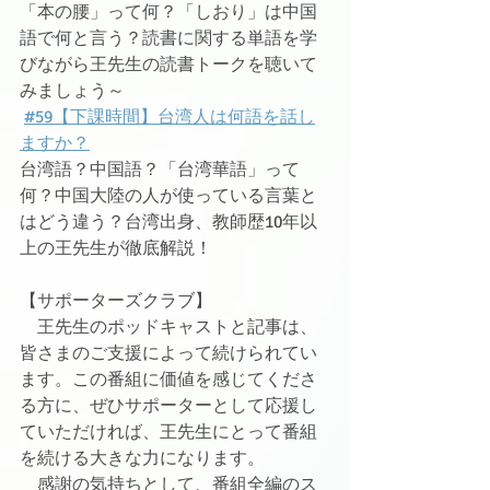
「本の腰」って何？「しおり」は中国
語で何と言う？読書に関する単語を学
びながら王先生の読書トークを聴いて
みましょう～
#59【下課時間】台湾人は何語を話し
ますか？
台湾語？中国語？「台湾華語」って
何？中国大陸の人が使っている言葉と
はどう違う？台湾出身、教師歴10年以
上の王先生が徹底解説！
【サポーターズクラブ】
　王先生のポッドキャストと記事は、
皆さまのご支援によって続けられてい
ます。この番組に価値を感じてくださ
る方に、ぜひサポーターとして応援し
ていただければ、王先生にとって番組
を続ける大きな力になります。
　感謝の気持ちとして、番組全編のス