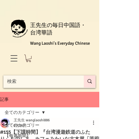
王先生の毎日中国語・
台湾華語
Wang Laoshi's Everyday Chinese
記事
全てのカテゴリー
王先生 wanglaoshi886
全てのカテゴリー
5月29日
#155【下課時間】『台湾漫遊鉄道のふた
【每週新聞】
り』を少しと、カフェみたいな古本屋「茉莉