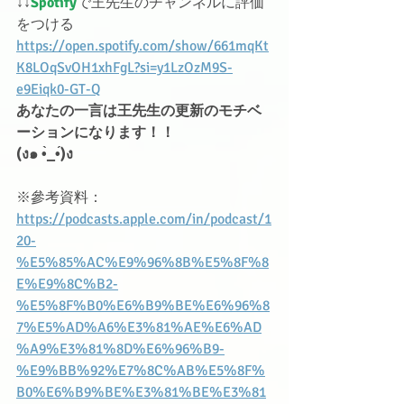
↓↓
Spotify
で王先生のチャンネルに評価
をつける
https://open.spotify.com/show/661mqKt
K8LOqSvOH1xhFgL?si=y1LzOzM9S-
e9Eiqk0-GT-Q
あなたの一言は王先生の更新のモチベ
ーションになります！！
(ง๑ •̀_•́)ง
※參考資料：
https://podcasts.apple.com/in/podcast/1
20-
%E5%85%AC%E9%96%8B%E5%8F%8
E%E9%8C%B2-
%E5%8F%B0%E6%B9%BE%E6%96%8
7%E5%AD%A6%E3%81%AE%E6%AD
%A9%E3%81%8D%E6%96%B9-
%E9%BB%92%E7%8C%AB%E5%8F%
B0%E6%B9%BE%E3%81%BE%E3%81