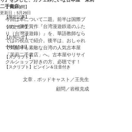
二手書店」
【下課時間】
更新日：
5月29日
【限定記事】
今回は本について二題。前半は国際ブ
ッカー賞受賞作『台湾漫遊鉄道のふた
【限定音声】
り（台灣漫遊錄）』を、華語教師なら
【お知らせ】
ではの視点で紹介。後半は、おしゃれ
【特別企劃】
で気配りも素敵な台湾の人気古本屋
「茉莉二手書店」へ。古本屋やリサイ
【スクリプト】
クルショップ好きの方、必聴です！
【スクリプト】ピンイン＆注音付き
文章．ポッドキャスト／王先生
顧問／岩根克成