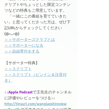
クリプトやちょっとした限定コンテン
ツなどの特典もご用意しています。
　「一緒にこの番組を育てていきた
い」と思ってくださった方は、ぜひ下
記URLからチェックしてください
(◍•ᴗ•◍)ゝ
＞＞サポーターズクラブとは
＞＞サポーターになる
＞＞自由寄付をする
【サポーター特典】
＞＞スクリプト
＞＞スクリプト（ピンイン＆注音付
き）
↓↓
Apple Podcast
で王先生のチャンネル
に評価やレビューをつける↓↓
http://tinyurl.com/wanglaoshireview