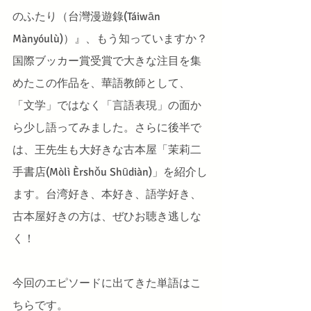
のふたり（台灣漫遊錄(Táiwān 
Mànyóulù)）』、もう知っていますか？
国際ブッカー賞受賞で大きな注目を集
めたこの作品を、華語教師として、
「文学」ではなく「言語表現」の面か
ら少し語ってみました。さらに後半で
は、王先生も大好きな古本屋「茉莉二
手書店(Mòlì Èrshǒu Shūdiàn)」を紹介し
ます。台湾好き、本好き、語学好き、
古本屋好きの方は、ぜひお聴き逃しな
く！
今回のエピソードに出てきた単語はこ
ちらです。