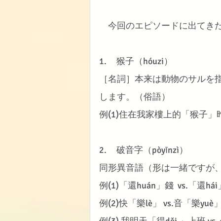
　今回のエピソードに出てき
1.     猴子（hóuzi）
［名詞］本来は動物のサルを
します。（俗語）
例(1)住在我家樓上的「猴子
2.     破音字（pòyīnzì）
同形異音語（形は一緒ですが
例(1)「還huán」錢  vs.「還há
例(2)快「樂lè」 vs.音「樂yuè
例(3) 我明天「得děi 」上班 v