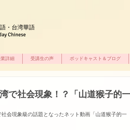
語・台湾華語
day Chinese
授業詳細
受講生の声
ポッドキャスト＆ブログ
台湾で社会現象！？「山道猴子的
で社会現象級の話題となったネット動画「山道猴子的一