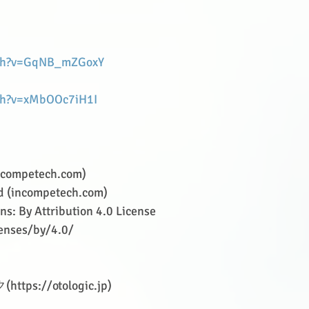
tch?v=GqNB_mZGoxY
ch?v=xMbOOc7iH1I
ncompetech.com)
d (incompetech.com)
s: By Attribution 4.0 License
enses/by/4.0/
s://otologic.jp)