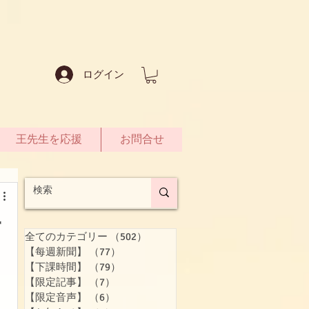
ログイン
王先生を応援
お問合せ
一
全てのカテゴリー
（502）
502件の記事
【每週新聞】
（77）
77件の記事
【下課時間】
（79）
79件の記事
【限定記事】
（7）
7件の記事
【限定音声】
（6）
6件の記事