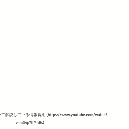
ている情報番組 (https://www.youtube.com/watch?
v=mS4p7IIMhBs)