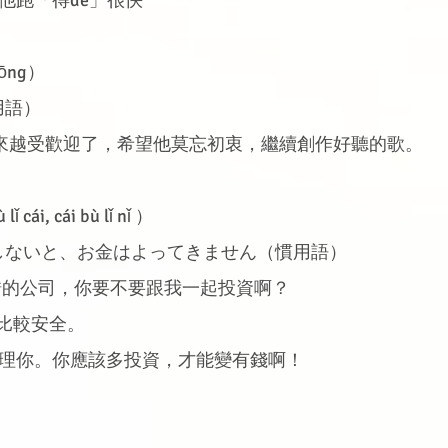
hōng）
用語）
越來越受歡迎了，希望他莫忘初衷，繼續創作好聽的歌。
ái, cái bù lǐ nǐ ）
しないと、お金はよってきません（慣用語）
錯的公司，你要不要跟我一起投資啊？ 
行比較安全。
不理你。你應該多投資，才能變有錢啊！