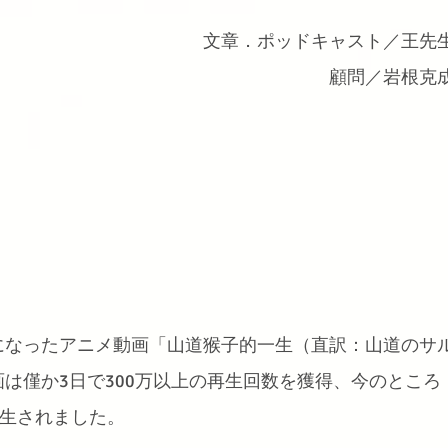
文章．ポッドキャスト／王先
顧問／岩根克
になったアニメ動画「山道猴子的一生（直訳：山道のサ
は僅か3日で300万以上の再生回数を獲得、今のところ
再生されました。