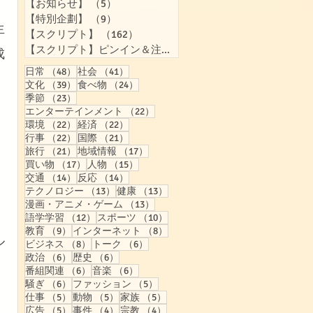
【お知らせ】
（5）
5件の記事
【特別企劃】
（9）
9件の記事
生
【スクリプト】
（162）
162件の記事
【スクリプト】ピンイン＆注音付き
（158）
158件の記事
成
48件の記事
41件の記事
日常
（48）
社会
（41）
39件の記事
24件の記事
文化
（39）
食べ物
（24）
23件の記事
季節
（23）
22件の記事
エンターテインメント
（22）
22件の記事
22件の記事
環境
（22）
経済
（22）
22件の記事
21件の記事
行事
（22）
国際
（21）
21件の記事
17件の記事
旅行
（21）
地域情報
（17）
17件の記事
15件の記事
買い物
（17）
人物
（15）
14件の記事
14件の記事
交通
（14）
反応
（14）
13件の記事
13件の記事
テクノロジー
（13）
健康
（13）
13件の記事
漫画・アニメ・ゲーム
（13）
12件の記事
10件の記事
語学学習
（12）
スポーツ
（10）
9件の記事
8件の記事
教育
（9）
インターネット
（8）
ル
8件の記事
6件の記事
ビジネス
（8）
トーク
（6）
6件の記事
6件の記事
政治
（6）
歴史
（6）
6件の記事
6件の記事
番組関連
（6）
音楽
（6）
6件の記事
5件の記事
騒ぎ
（6）
ファッション
（5）
5件の記事
5件の記事
5件の記事
仕事
（5）
動物
（5）
家族
（5）
5件の記事
4件の記事
4件の記事
広告
（5）
事件
（4）
宗教
（4）