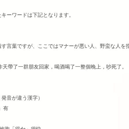
たキーワードは下記となります。
指す言葉ですが、ここではマナーが悪い人、野蛮な人を
」昨天帶了一群朋友回家，喝酒喝了一整個晚上，吵死了。
、発音が違う漢字）
i」有
」
s. 他跑「得de」很快