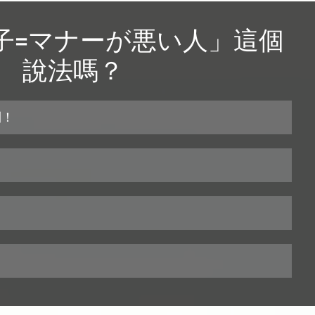
子=マナーが悪い人」這個
說法嗎？
到！
。