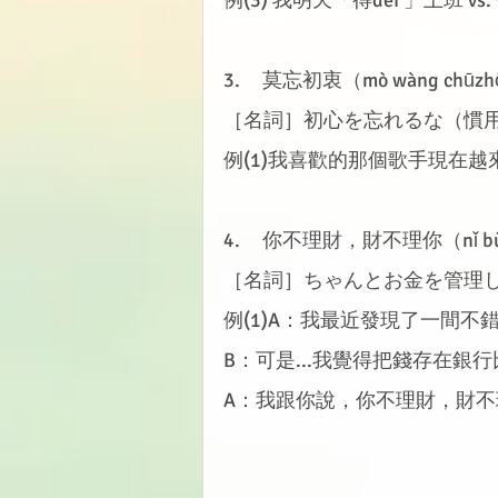
3.     莫忘初衷（mò wàng chūz
［名詞］初心を忘れるな（慣
例(1)我喜歡的那個歌手現在
4.     你不理財，財不理你（nǐ bù lǐ c
［名詞］ちゃんとお金を管理
例(1)A：我最近發現了一間不
B：可是...我覺得把錢存在銀
A：我跟你說，你不理財，財