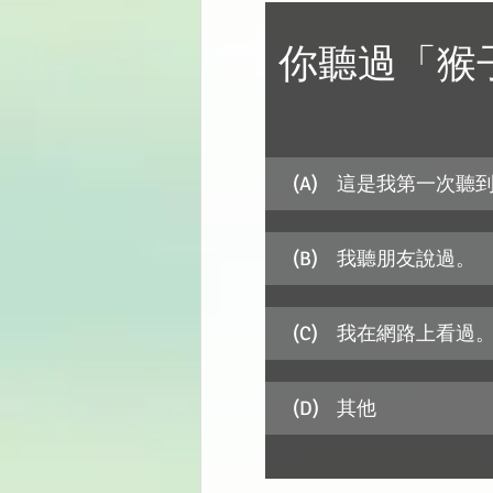
你聽過「猴
(A)	這是我第一次聽
(B)	我聽朋友說過。
(C)	我在網路上看過
(D)	其他