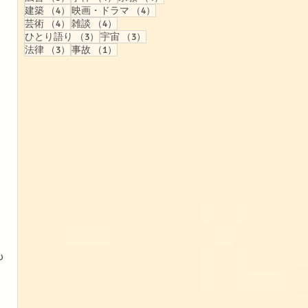
4件の記事
4件の記事
建築
（4）
映画・ドラマ
（4）
4件の記事
4件の記事
芸術
（4）
雑談
（4）
3件の記事
3件の記事
ひとり語り
（3）
宇宙
（3）
3件の記事
1件の記事
法律
（3）
事故
（1）
も