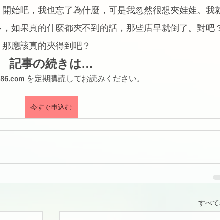
月開始吧，我也忘了為什麼，可是我忽然很想夾娃娃。我
多，如果真的什麼都夾不到的話，那些店早就倒了。對吧
那應該真的夾得到吧？ 
記事の続きは…
shi886.com を定期購読してお読みください。
今すぐ申込む
すべて