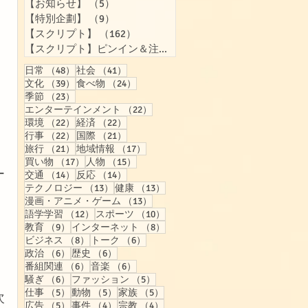
【お知らせ】
（5）
5件の記事
【特別企劃】
（9）
9件の記事
【スクリプト】
（162）
162件の記事
【スクリプト】ピンイン＆注音付き
（158）
158件の記事
48件の記事
41件の記事
日常
（48）
社会
（41）
39件の記事
24件の記事
文化
（39）
食べ物
（24）
23件の記事
季節
（23）
22件の記事
エンターテインメント
（22）
22件の記事
22件の記事
環境
（22）
経済
（22）
22件の記事
21件の記事
行事
（22）
国際
（21）
21件の記事
17件の記事
旅行
（21）
地域情報
（17）
17件の記事
15件の記事
買い物
（17）
人物
（15）
ー
14件の記事
14件の記事
交通
（14）
反応
（14）
13件の記事
13件の記事
テクノロジー
（13）
健康
（13）
13件の記事
漫画・アニメ・ゲーム
（13）
12件の記事
10件の記事
語学学習
（12）
スポーツ
（10）
9件の記事
8件の記事
教育
（9）
インターネット
（8）
8件の記事
6件の記事
ビジネス
（8）
トーク
（6）
6件の記事
6件の記事
政治
（6）
歴史
（6）
6件の記事
6件の記事
番組関連
（6）
音楽
（6）
6件の記事
5件の記事
騒ぎ
（6）
ファッション
（5）
5件の記事
5件の記事
5件の記事
仕事
（5）
動物
（5）
家族
（5）
次
5件の記事
4件の記事
4件の記事
広告
（5）
事件
（4）
宗教
（4）