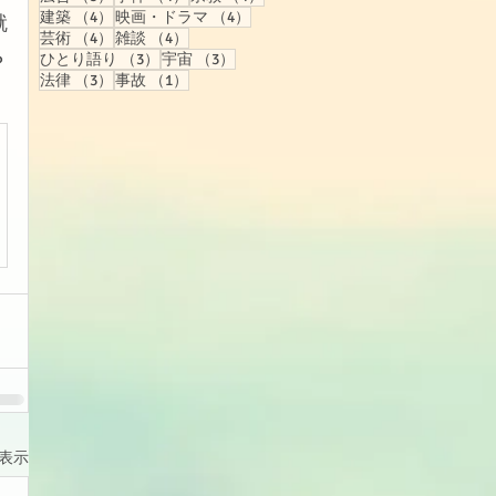
4件の記事
4件の記事
建築
（4）
映画・ドラマ
（4）
就
4件の記事
4件の記事
芸術
（4）
雑談
（4）
3件の記事
3件の記事
ひとり語り
（3）
宇宙
（3）
？
3件の記事
1件の記事
法律
（3）
事故
（1）
表示