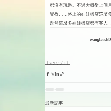
都沒有玩過。不過大概從上個
覺得……路上的娃娃機店這麼
既然這麼多娃娃機店都有客人，
wanglao
【スクリプト】
最新記事