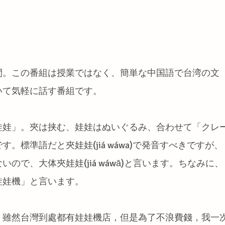
間。この番組は授業ではなく、簡単な中国語で台湾の文
いて気軽に話す番組です。
娃娃」。夾は挟む、娃娃はぬいぐるみ、合わせて「クレ
。標準語だと夾娃娃(jiá wáwa)で発音すべきですが、
ので、大体夾娃娃(jiá wáwā)と言います。ちなみに、
娃娃機」と言います。
，雖然台灣到處都有娃娃機店，但是為了不浪費錢，我一