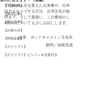
王先生の人生を変えた出来事や、日本
【下課時間】
語力をキープする方法、台湾文化の疑
【限定記事】
問まで。そして最後に、この番組のこ
【限定音声】
れからについても少しお話しします。
【お知らせ】
文章．ポッドキャスト／王先生
【特別企劃】
顧問／岩根克成
【スクリプト】
【スクリプト】ピンイン＆注音付き