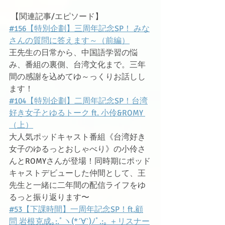
 【関連記事/エピソード】
#156【特別企劃】三周年記念SP！ みな
さんの質問に答えます～（前編）
王先生の日常から、中国語学習の悩
み、番組の裏側、台湾文化まで。三年
間の感謝を込めてゆ～っくりお話しし
ます！
#104【特別企劃】二周年記念SP！台湾
好き女子とゆるトーク ft. 小伶&ROMY 
（上）
大人気ポッドキャスト番組《台湾好き
女子のゆるっとおしゃべり》の小伶さ
んとROMYさんが登場！同時期にポッド
キャストデビューした仲間として、王
先生と一緒に二年間の配信ライフをゆ
るっと振り返ります〜
#53【下課時間】一周年記念SP！ft.顧
問 岩根克成｡:.ﾟヽ(*´∀`)ﾉﾟ.:｡ ＋リスナー