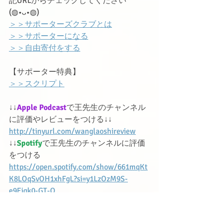
記URLからチェックしてください
(◍•ᴗ•◍)ゝ
＞＞サポーターズクラブとは
＞＞サポーターになる
＞＞自由寄付をする
【サポーター特典】
＞＞スクリプト
↓↓
Apple Podcast
で王先生のチャンネル
に評価やレビューをつける↓↓
http://tinyurl.com/wanglaoshireview
↓↓
Spotify
で王先生のチャンネルに評価
をつける
https://open.spotify.com/show/661mqKt
K8LOqSvOH1xhFgL?si=y1LzOzM9S-
e9Eiqk0-GT-Q
あなたの一言は王先生の更新のモチベ
ーションになります！！