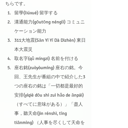
ちらです。
留學(liúxué) 留学する
溝通能力(gōutōng nénglì) コミュニ
ケーション能力
311大地震(Sān Yī Yī Dà Dìzhèn) 東日
本大震災
取名字(qǔ míngzi) 名前を付ける
座右銘(zuòyòumíng) 座右の銘。今
回、王先生が番組の中で紹介した3
つの座右の銘は「一切都是最好的
安排(yíqiè dōu shì zuì hǎo de ānpái) 
（すべてに意味がある）」「盡人
事，聽天命(jìn rénshì, tīng 
tiānmìng) （人事を尽くして天命を