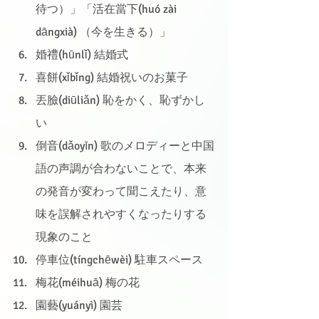
待つ）」「活在當下(huó zài 
dāngxià) （今を生きる）」
婚禮(hūnlǐ) 結婚式
喜餅(xǐbǐng) 結婚祝いのお菓子
丟臉(diūliǎn) 恥をかく、恥ずかし
い
倒音(dǎoyīn) 歌のメロディーと中国
語の声調が合わないことで、本来
の発音が変わって聞こえたり、意
味を誤解されやすくなったりする
現象のこと
停車位(tíngchēwèi) 駐車スペース
梅花(méihuā) 梅の花
園藝(yuányì) 園芸