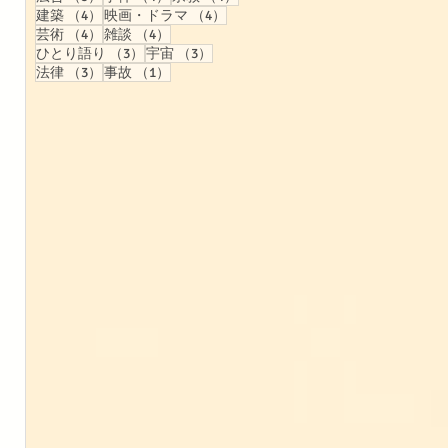
4件の記事
4件の記事
建築
（4）
映画・ドラマ
（4）
4件の記事
4件の記事
芸術
（4）
雑談
（4）
3件の記事
3件の記事
ひとり語り
（3）
宇宙
（3）
3件の記事
1件の記事
法律
（3）
事故
（1）