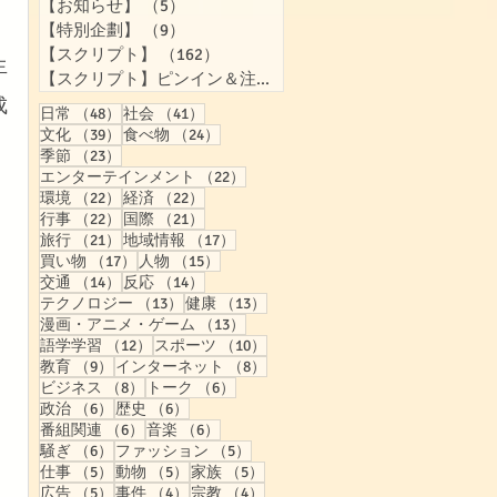
【お知らせ】
（5）
5件の記事
【特別企劃】
（9）
9件の記事
【スクリプト】
（162）
162件の記事
生
【スクリプト】ピンイン＆注音付き
（158）
158件の記事
成
48件の記事
41件の記事
日常
（48）
社会
（41）
39件の記事
24件の記事
文化
（39）
食べ物
（24）
23件の記事
季節
（23）
22件の記事
エンターテインメント
（22）
22件の記事
22件の記事
環境
（22）
経済
（22）
22件の記事
21件の記事
行事
（22）
国際
（21）
21件の記事
17件の記事
旅行
（21）
地域情報
（17）
17件の記事
15件の記事
買い物
（17）
人物
（15）
14件の記事
14件の記事
交通
（14）
反応
（14）
13件の記事
13件の記事
テクノロジー
（13）
健康
（13）
13件の記事
漫画・アニメ・ゲーム
（13）
12件の記事
10件の記事
語学学習
（12）
スポーツ
（10）
9件の記事
8件の記事
教育
（9）
インターネット
（8）
8件の記事
6件の記事
ビジネス
（8）
トーク
（6）
6件の記事
6件の記事
政治
（6）
歴史
（6）
6件の記事
6件の記事
番組関連
（6）
音楽
（6）
6件の記事
5件の記事
騒ぎ
（6）
ファッション
（5）
5件の記事
5件の記事
5件の記事
仕事
（5）
動物
（5）
家族
（5）
5件の記事
4件の記事
4件の記事
広告
（5）
事件
（4）
宗教
（4）