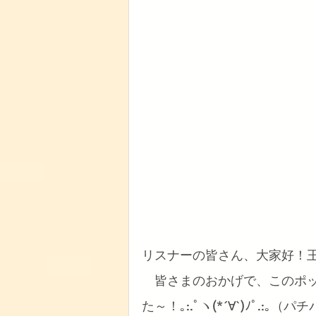
リスナーの皆さん、大家好！
　皆さまのおかげで、このポ
た～！｡:.ﾟヽ(*´∀`)ﾉﾟ.:｡（