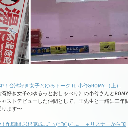
P！台湾好き女子とゆるトーク ft. 小伶&ROMY （上）
湾好き女子のゆるっとおしゃべり》の小伶さんとROMY
キャストデビューした仲間として、王先生と一緒に二年
返ります〜
t.顧問 岩根克成｡:.ﾟヽ(*´∀`)ﾉﾟ.:｡　＋リスナーから頂