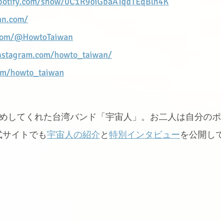
spotify.com/show/0C1R9oiGbaATqdTEqBln4K
an.com/
.com/@HowtoTaiwan
nstagram.com/howto_taiwan/
com/howto_taiwan
すめしてくれた台湾バンド「宇宙人」。お二人は自分のポ
式サイトでも
宇宙人の紹介
と
特別インタビュー
を公開し