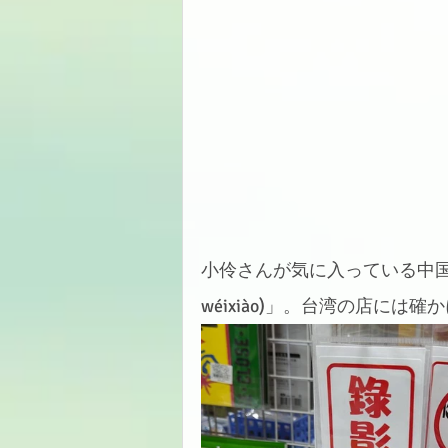
小伶さんが気に入っている中国語の一つ
wéixiào)」。台湾の店に