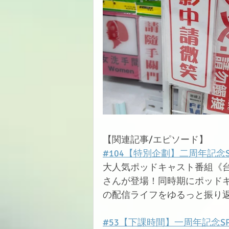
【関連記事/エピソード】
#104【特別企劃】二周年記念S
大人気ポッドキャスト番組《台
さんが登場！同時期にポッド
の配信ライフをゆるっと振り
#53【下課時間】一周年記念SP！f