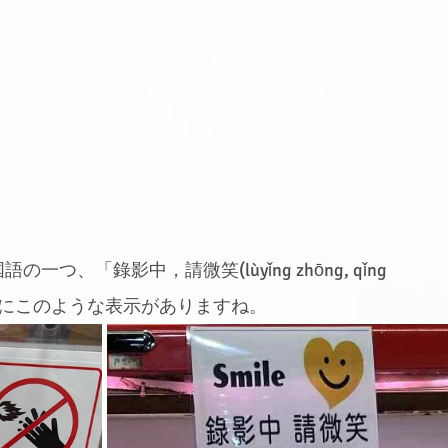
、「錄影中，請微笑(lùyǐng zhōng, qǐng 
は確かにこのような表示がありますね。