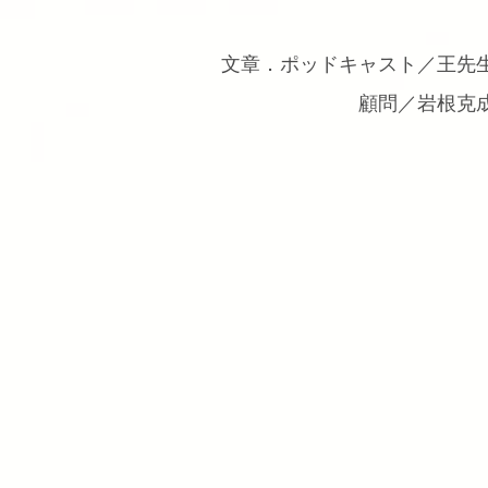
文章．ポッドキャスト／王先
顧問／岩根克