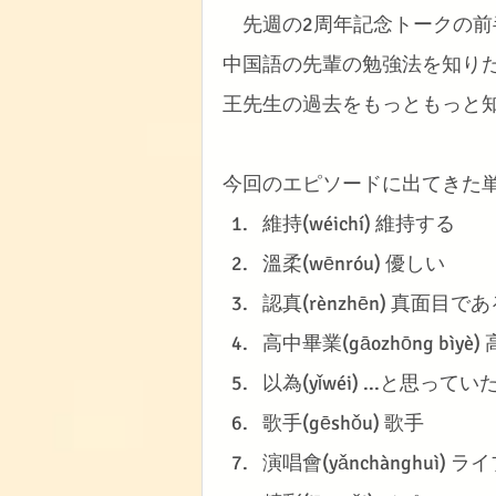
　先週の2周年記念トークの
中国語の先輩の勉強法を知り
王先生の過去をもっともっと知
今回のエピソードに出てきた
維持(wéichí) 維持する
溫柔(wēnróu) 優しい
認真(rènzhēn) 真面目で
高中畢業(gāozhōng bìy
以為(yǐwéi) ...と思ってい
歌手(gēshǒu) 歌手
演唱會(yǎnchànghuì)