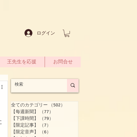
ログイン
王先生を応援
お問合せ
全てのカテゴリー
（502）
502件の記事
【每週新聞】
（77）
77件の記事
【下課時間】
（79）
79件の記事
に
【限定記事】
（7）
7件の記事
【限定音声】
（6）
6件の記事