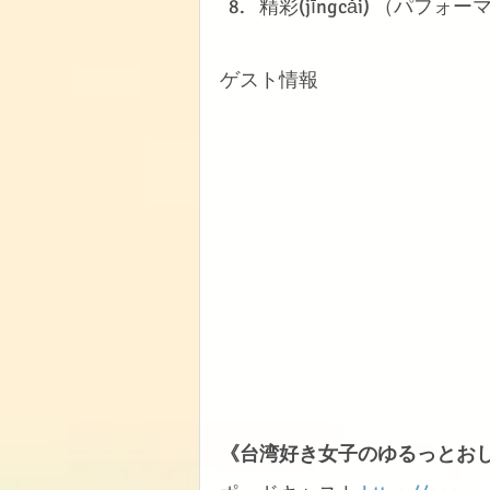
精彩(jīngcǎi) （パ
ゲスト情報
《台湾好き女子のゆるっとおし