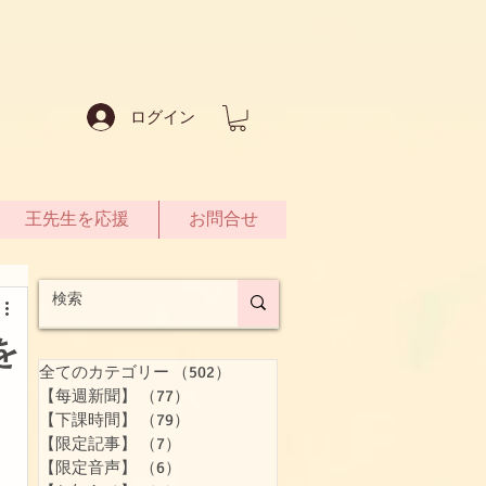
ログイン
王先生を応援
お問合せ
を
全てのカテゴリー
（502）
502件の記事
【每週新聞】
（77）
77件の記事
【下課時間】
（79）
79件の記事
【限定記事】
（7）
7件の記事
【限定音声】
（6）
6件の記事