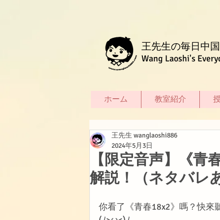
王先生の毎日中国
Wang Laoshi's Every
ホーム
教室紹介
王先生 wanglaoshi886
2024年5月3日
【限定音声】《青春
解説！（ネタバレ
你看了《青春18x2》嗎？快
(ﾉ>ω<)ﾉ