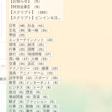
【お知らせ】
（5）
5件の記事
【特別企劃】
（9）
9件の記事
【スクリプト】
（162）
162件の記事
【スクリプト】ピンイン＆注音付き
（158）
158件の記事
48件の記事
41件の記事
日常
（48）
社会
（41）
39件の記事
24件の記事
文化
（39）
食べ物
（24）
23件の記事
季節
（23）
22件の記事
エンターテインメント
（22）
22件の記事
22件の記事
環境
（22）
経済
（22）
22件の記事
21件の記事
行事
（22）
国際
（21）
21件の記事
17件の記事
旅行
（21）
地域情報
（17）
17件の記事
15件の記事
買い物
（17）
人物
（15）
14件の記事
14件の記事
交通
（14）
反応
（14）
13件の記事
13件の記事
テクノロジー
（13）
健康
（13）
13件の記事
漫画・アニメ・ゲーム
（13）
12件の記事
10件の記事
語学学習
（12）
スポーツ
（10）
表示
9件の記事
8件の記事
教育
（9）
インターネット
（8）
8件の記事
6件の記事
ビジネス
（8）
トーク
（6）
6件の記事
6件の記事
政治
（6）
歴史
（6）
6件の記事
6件の記事
番組関連
（6）
音楽
（6）
6件の記事
5件の記事
騒ぎ
（6）
ファッション
（5）
5件の記事
5件の記事
5件の記事
仕事
（5）
動物
（5）
家族
（5）
5件の記事
4件の記事
4件の記事
広告
（5）
事件
（4）
宗教
（4）