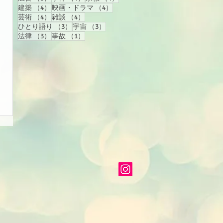
4件の記事
4件の記事
建築
（4）
映画・ドラマ
（4）
4件の記事
4件の記事
芸術
（4）
雑談
（4）
3件の記事
3件の記事
ひとり語り
（3）
宇宙
（3）
3件の記事
1件の記事
法律
（3）
事故
（1）