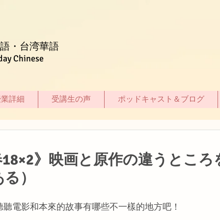
語・台湾華語
day Chinese
授業詳細
受講生の声
ポッドキャスト＆ブログ
18×2》映画と原作の違うところ
ある）
來聽聽電影和本來的故事有哪些不一樣的地方吧！