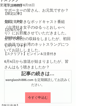
更新日：
2025年6月11日
【下課時間】
サポーターの皆さん、お元気ですか？
【限定記事】
先日、大好きなポッドキャスト番組
【限定音声】
《台湾好き女子のゆるっとおしゃべ
【お知らせ】
り》にお邪魔させていただきました。
【特別企劃】
全部で2回分の収録をしましたが、初回
の放送では台湾のネットスラングにつ
【スクリプト】
いてお話ししました。
【スクリプト】ピンイン＆注音付き
6月4日から放送が始まりましたが、皆
さんはもう聴きましたか？
記事の続きは…
wanglaoshi886.com を定期購読してお読みく
ださい。
今すぐ申込む
【限定音声】