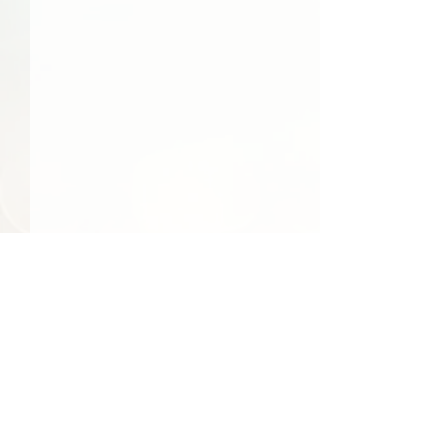
48件の記事
41件の記事
39件の記事
日常
（48）
社会
（41）
文化
（39）
24件の記事
23件の記事
食べ物
（24）
季節
（23）
22件の記事
22件の記事
エンターテインメント
（22）
環境
（22）
22件の記事
22件の記事
21件の記事
21件の記事
経済
（22）
行事
（22）
国際
（21）
旅行
（21）
17件の記事
17件の記事
15件の記事
地域情報
（17）
買い物
（17）
人物
（15）
【スクリプト】#164
【スクリプト】#
14件の記事
14件の記事
13件の記事
交通
（14）
反応
（14）
テクノロジー
（13）