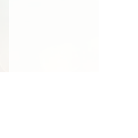
48件の記事
41件の記事
39件の記事
日常
（48）
社会
（41）
文化
（39）
24件の記事
23件の記事
食べ物
（24）
季節
（23）
22件の記事
22件の記事
エンターテインメント
（22）
環境
（22）
22件の記事
22件の記事
21件の記事
21件の記事
経済
（22）
行事
（22）
国際
（21）
旅行
（21）
17件の記事
17件の記事
15件の記事
地域情報
（17）
買い物
（17）
人物
（15）
14件の記事
14件の記事
13件の記事
交通
（14）
反応
（14）
テクノロジー
（13）