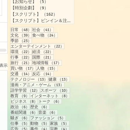
【お知らせ】
（5）
5件の記事
【特別企劃】
（9）
9件の記事
【スクリプト】
（162）
162件の記事
【スクリプト】ピンイン＆注音付き
（158）
158件の記事
48件の記事
41件の記事
日常
（48）
社会
（41）
39件の記事
24件の記事
文化
（39）
食べ物
（24）
23件の記事
季節
（23）
22件の記事
エンターテインメント
（22）
22件の記事
22件の記事
環境
（22）
経済
（22）
22件の記事
21件の記事
行事
（22）
国際
（21）
21件の記事
17件の記事
旅行
（21）
地域情報
（17）
表示
17件の記事
15件の記事
買い物
（17）
人物
（15）
14件の記事
14件の記事
交通
（14）
反応
（14）
13件の記事
13件の記事
テクノロジー
（13）
健康
（13）
13件の記事
漫画・アニメ・ゲーム
（13）
12件の記事
10件の記事
語学学習
（12）
スポーツ
（10）
9件の記事
8件の記事
教育
（9）
インターネット
（8）
8件の記事
6件の記事
ビジネス
（8）
トーク
（6）
6件の記事
6件の記事
政治
（6）
歴史
（6）
6件の記事
6件の記事
番組関連
（6）
音楽
（6）
6件の記事
5件の記事
騒ぎ
（6）
ファッション
（5）
5件の記事
5件の記事
5件の記事
仕事
（5）
動物
（5）
家族
（5）
5件の記事
4件の記事
4件の記事
広告
（5）
事件
（4）
宗教
（4）