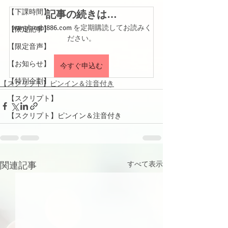
【下課時間】
記事の続きは…
wanglaoshi886.com を定期購読してお読みく
【限定記事】
ださい。
【限定音声】
【お知らせ】
今すぐ申込む
【特別企劃】
【スクリプト】ピンイン＆注音付き
【スクリプト】
【スクリプト】ピンイン＆注音付き
関連記事
すべて表示