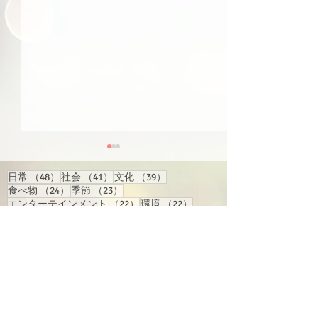
48件の記事
41件の記事
39件の記事
日常
（48）
社会
（41）
文化
（39）
24件の記事
23件の記事
食べ物
（24）
季節
（23）
22件の記事
22件の記事
エンターテインメント
（22）
環境
（22）
22件の記事
22件の記事
21件の記事
21件の記事
経済
（22）
行事
（22）
国際
（21）
旅行
（21）
17件の記事
17件の記事
15件の記事
地域情報
（17）
買い物
（17）
人物
（15）
14件の記事
14件の記事
13件の記事
交通
（14）
反応
（14）
テクノロジー
（13）
13件の記事
13件の記事
健康
（13）
漫画・アニメ・ゲーム
（13）
【スクリプト】#164（ピ
【スクリプト】#
12件の記事
10件の記事
9件の記事
語学学習
（12）
スポーツ
（10）
教育
（9）
ンイン＆注音付き）
ンイン＆注音付
8件の記事
8件の記事
インターネット
（8）
ビジネス
（8）
6件の記事
6件の記事
6件の記事
トーク
（6）
政治
（6）
歴史
（6）
6件の記事
6件の記事
6件の記事
番組関連
（6）
音楽
（6）
騒ぎ
（6）