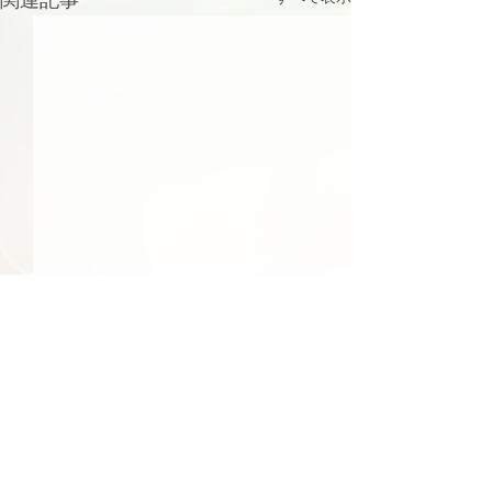
48件の記事
41件の記事
39件の記事
日常
（48）
社会
（41）
文化
（39）
24件の記事
23件の記事
食べ物
（24）
季節
（23）
22件の記事
22件の記事
エンターテインメント
（22）
環境
（22）
22件の記事
22件の記事
21件の記事
21件の記事
経済
（22）
行事
（22）
国際
（21）
旅行
（21）
17件の記事
17件の記事
15件の記事