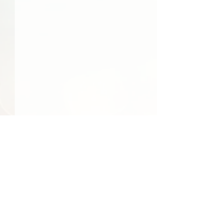
48件の記事
41件の記事
39件の記事
日常
（48）
社会
（41）
文化
（39）
24件の記事
23件の記事
食べ物
（24）
季節
（23）
22件の記事
22件の記事
エンターテインメント
（22）
環境
（22）
22件の記事
22件の記事
21件の記事
21件の記事
経済
（22）
行事
（22）
国際
（21）
旅行
（21）
17件の記事
17件の記事
15件の記事
地域情報
（17）
買い物
（17）
人物
（15）
14件の記事
14件の記事
13件の記事
交通
（14）
反応
（14）
テクノロジー
（13）