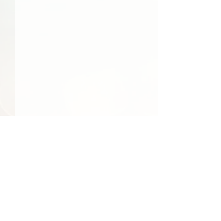
48件の記事
41件の記事
39件の記事
日常
（48）
社会
（41）
文化
（39）
24件の記事
23件の記事
食べ物
（24）
季節
（23）
22件の記事
22件の記事
エンターテインメント
（22）
環境
（22）
22件の記事
22件の記事
21件の記事
21件の記事
経済
（22）
行事
（22）
国際
（21）
旅行
（21）
17件の記事
17件の記事
15件の記事
地域情報
（17）
買い物
（17）
人物
（15）
14件の記事
14件の記事
13件の記事
交通
（14）
反応
（14）
テクノロジー
（13）