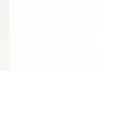
48件の記事
41件の記事
39件の記事
日常
（48）
社会
（41）
文化
（39）
24件の記事
23件の記事
食べ物
（24）
季節
（23）
22件の記事
22件の記事
エンターテインメント
（22）
環境
（22）
22件の記事
22件の記事
21件の記事
21件の記事
経済
（22）
行事
（22）
国際
（21）
旅行
（21）
17件の記事
17件の記事
15件の記事
地域情報
（17）
買い物
（17）
人物
（15）
14件の記事
14件の記事
13件の記事
交通
（14）
反応
（14）
テクノロジー
（13）