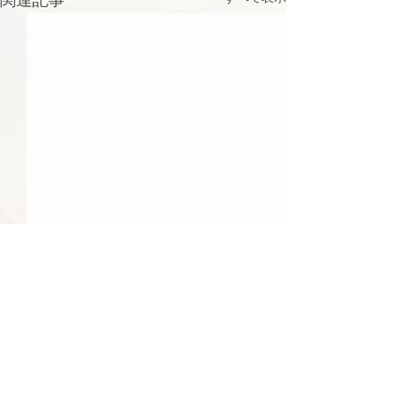
48件の記事
41件の記事
39件の記事
日常
（48）
社会
（41）
文化
（39）
24件の記事
23件の記事
食べ物
（24）
季節
（23）
22件の記事
22件の記事
エンターテインメント
（22）
環境
（22）
22件の記事
22件の記事
21件の記事
21件の記事
経済
（22）
行事
（22）
国際
（21）
旅行
（21）
17件の記事
17件の記事
15件の記事