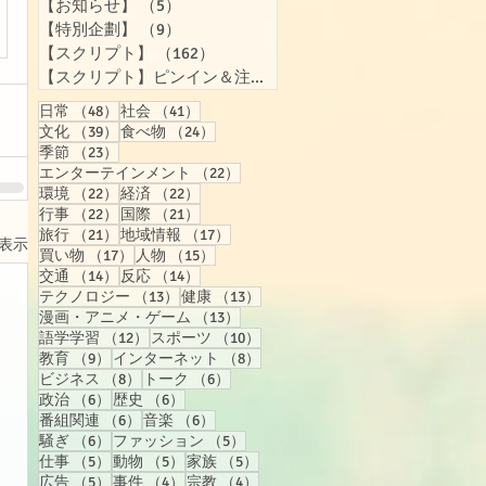
【お知らせ】
（5）
5件の記事
【特別企劃】
（9）
9件の記事
【スクリプト】
（162）
162件の記事
【スクリプト】ピンイン＆注音付き
（158）
158件の記事
48件の記事
41件の記事
日常
（48）
社会
（41）
39件の記事
24件の記事
文化
（39）
食べ物
（24）
23件の記事
季節
（23）
22件の記事
エンターテインメント
（22）
22件の記事
22件の記事
環境
（22）
経済
（22）
22件の記事
21件の記事
行事
（22）
国際
（21）
21件の記事
17件の記事
旅行
（21）
地域情報
（17）
表示
17件の記事
15件の記事
買い物
（17）
人物
（15）
14件の記事
14件の記事
交通
（14）
反応
（14）
13件の記事
13件の記事
テクノロジー
（13）
健康
（13）
13件の記事
漫画・アニメ・ゲーム
（13）
12件の記事
10件の記事
語学学習
（12）
スポーツ
（10）
9件の記事
8件の記事
教育
（9）
インターネット
（8）
8件の記事
6件の記事
ビジネス
（8）
トーク
（6）
6件の記事
6件の記事
政治
（6）
歴史
（6）
6件の記事
6件の記事
番組関連
（6）
音楽
（6）
6件の記事
5件の記事
騒ぎ
（6）
ファッション
（5）
5件の記事
5件の記事
5件の記事
仕事
（5）
動物
（5）
家族
（5）
5件の記事
4件の記事
4件の記事
広告
（5）
事件
（4）
宗教
（4）