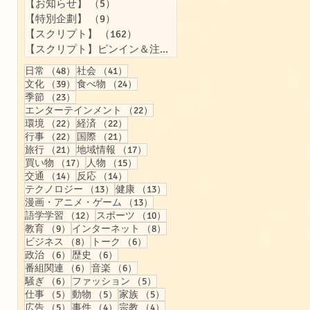
【お知らせ】
（5）
5件の記事
【特別企劃】
（9）
9件の記事
【スクリプト】
（162）
162件の記事
【スクリプト】ピンイン＆注音付き
（158）
158件の記事
48件の記事
41件の記事
日常
（48）
社会
（41）
39件の記事
24件の記事
文化
（39）
食べ物
（24）
23件の記事
季節
（23）
22件の記事
エンターテインメント
（22）
22件の記事
22件の記事
環境
（22）
経済
（22）
22件の記事
21件の記事
行事
（22）
国際
（21）
21件の記事
17件の記事
旅行
（21）
地域情報
（17）
17件の記事
15件の記事
買い物
（17）
人物
（15）
14件の記事
14件の記事
交通
（14）
反応
（14）
13件の記事
13件の記事
テクノロジー
（13）
健康
（13）
13件の記事
漫画・アニメ・ゲーム
（13）
12件の記事
10件の記事
語学学習
（12）
スポーツ
（10）
9件の記事
8件の記事
教育
（9）
インターネット
（8）
8件の記事
6件の記事
ビジネス
（8）
トーク
（6）
6件の記事
6件の記事
政治
（6）
歴史
（6）
6件の記事
6件の記事
番組関連
（6）
音楽
（6）
6件の記事
5件の記事
騒ぎ
（6）
ファッション
（5）
5件の記事
5件の記事
5件の記事
仕事
（5）
動物
（5）
家族
（5）
5件の記事
4件の記事
4件の記事
広告
（5）
事件
（4）
宗教
（4）