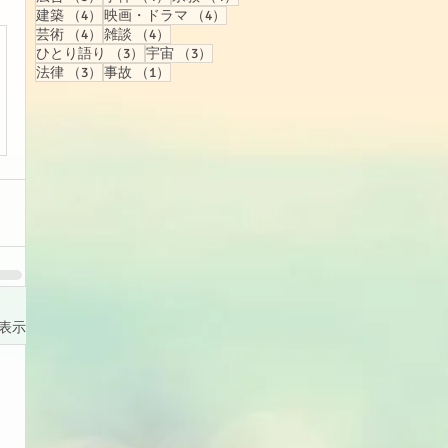
4件の記事
4件の記事
建築
（4）
映画・ドラマ
（4）
4件の記事
4件の記事
芸術
（4）
雑談
（4）
3件の記事
3件の記事
ひとり語り
（3）
宇宙
（3）
3件の記事
1件の記事
法律
（3）
事故
（1）
表示