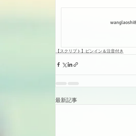
wanglao
【スクリプト】ピンイン＆注音付き
最新記事