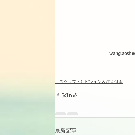
wanglao
【スクリプト】ピンイン＆注音付き
最新記事