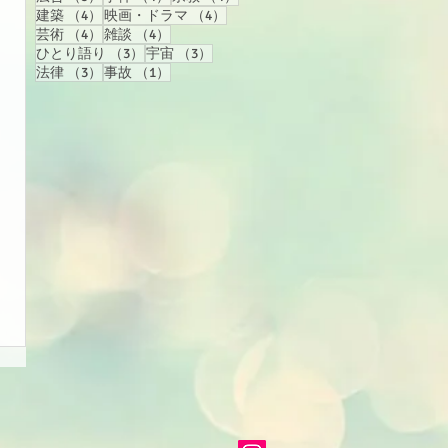
4件の記事
4件の記事
建築
（4）
映画・ドラマ
（4）
4件の記事
4件の記事
芸術
（4）
雑談
（4）
3件の記事
3件の記事
ひとり語り
（3）
宇宙
（3）
3件の記事
1件の記事
法律
（3）
事故
（1）