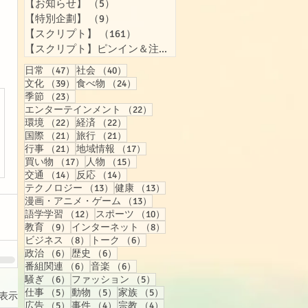
【お知らせ】
（5）
5件の記事
【特別企劃】
（9）
9件の記事
【スクリプト】
（161）
161件の記事
【スクリプト】ピンイン＆注音付き
（157）
157件の記事
47件の記事
40件の記事
日常
（47）
社会
（40）
39件の記事
24件の記事
文化
（39）
食べ物
（24）
23件の記事
季節
（23）
22件の記事
エンターテインメント
（22）
22件の記事
22件の記事
環境
（22）
経済
（22）
21件の記事
21件の記事
国際
（21）
旅行
（21）
21件の記事
17件の記事
行事
（21）
地域情報
（17）
17件の記事
15件の記事
買い物
（17）
人物
（15）
14件の記事
14件の記事
交通
（14）
反応
（14）
13件の記事
13件の記事
テクノロジー
（13）
健康
（13）
13件の記事
漫画・アニメ・ゲーム
（13）
12件の記事
10件の記事
語学学習
（12）
スポーツ
（10）
9件の記事
8件の記事
教育
（9）
インターネット
（8）
8件の記事
6件の記事
ビジネス
（8）
トーク
（6）
6件の記事
6件の記事
政治
（6）
歴史
（6）
6件の記事
6件の記事
番組関連
（6）
音楽
（6）
6件の記事
5件の記事
騒ぎ
（6）
ファッション
（5）
5件の記事
5件の記事
5件の記事
仕事
（5）
動物
（5）
家族
（5）
表示
5件の記事
4件の記事
4件の記事
広告
（5）
事件
（4）
宗教
（4）